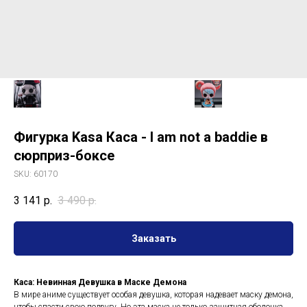
Фигурка Kasa Каса - I am not a baddie в
сюрприз-боксе
SKU:
60170
3 141
р.
3 490
р.
Заказать
Каса: Невинная Девушка в Маске Демона
В мире аниме существует особая девушка, которая надевает маску демона,