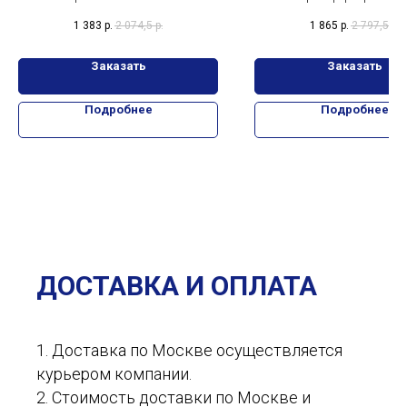
Dinobot Snarl
Nightburnerz HFV93. Набор
Bumblebee Cyberverse Adve
1 383
р.
2 074,5
р.
1 865
р.
2 797,5
р.
классических машинок Hot Wheels:
Dinobot Snarl F2770
скорость и стиль для вашего
Заказать
Заказать
Подробнее
Подробнее
ДОСТАВКА И ОПЛАТА
1. Доставка по Москве осуществляется
курьером компании.
2. Стоимость доставки по Москве и