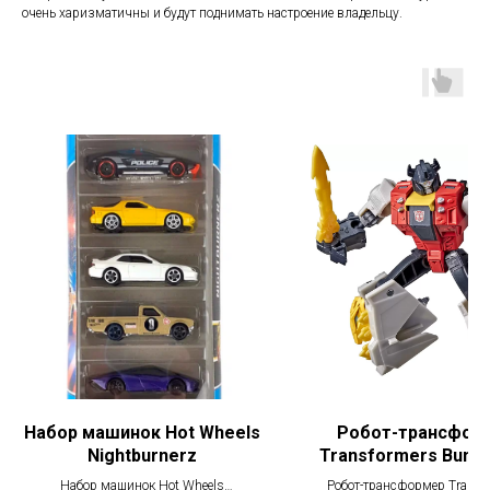
очень харизматичны и будут поднимать настроение владельцу.
Набор машинок Hot Wheels
Робот-трансфор
Nightburnerz
Transformers Bumb
Cyberverse Advent
Набор машинок Hot Wheels
Робот-трансформер Transf