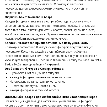
чтобы спасти свою подругу. Но эта маска не только защитная оболочка,
но и ключ к ее храбрости и смелости. С помощью масок она
перевоплощается во всевозможных злодеев, но эти роли ей не
свойственны.
Сюрприз-Бокс: Таинство и Азарт
Каждая фигурка упакована в сюрприз-бокс, где персонаж внутри
остается тайной до тех пор, пока вы не откроете коробку. Этот формат
добавляет элемент неожиданности и азарта, поскольку вы не знаете,
какой персонаж вам попадется. Предвкушение открытия тайны разжигает
желание собрать всю коллекцию мини-фигурок.
Коллекция, Которая Привнесет Жизнь в Вашу Дневность
Коллекция состоит из 10 неподвижных фигурок, представляющих
персонажей Каса, я не злодей в виде чиби-фигурок - забавных
головастиков в анимешном стиле. Все они яркие, вкусно покрашены и
хорошо детализированы. В серии коллекционных фигурок Kasa I'm Not A
Baddie 9 обычных дизайнов и 1 скрытый.
Особенности Фигурок в Сюрприз-Боксе:
В упаковке 1 коллекционная фигурка
У каждой фигурки съемная маска на магнитах
Изготовлена из качественных материалов
Высота минифигурки - около 10 см
Каждая фигурка в картонной коробке
Идеальный Подарок для Любителей Аниме и Коллекционеров
Эта коллекция идеальна для настоящих ценителей аниме-фигурок,
которые смогут пополнить свою коллекцию новыми героями. Фигурки