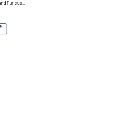
and Furious
лекционная
.
UICK GRAND
4
е