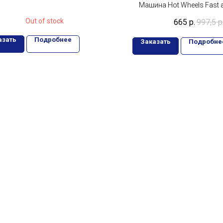
Exclusive Doll
HRW43
Машина Hot Wheels Fast 
Buick Grand HRW43 Кол
Out of stock
665
р.
997,5
р
модель из «Форсажа» B
NATIONAL 1/6
азать
Подробнее
Заказать
Подробне