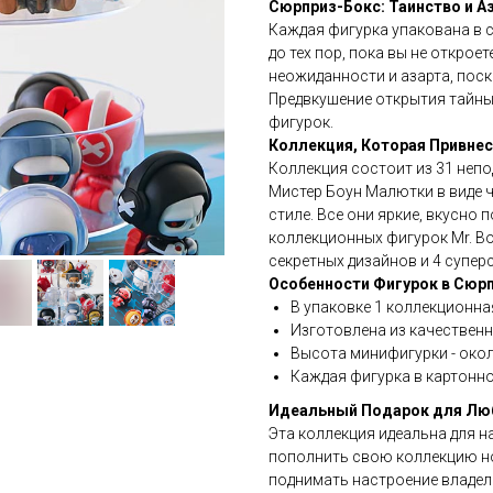
Сюрприз-Бокс: Таинство и А
Каждая фигурка упакована в с
до тех пор, пока вы не открое
неожиданности и азарта, поск
Предвкушение открытия тайны
фигурок.
Коллекция, Которая Привнес
Коллекция состоит из 31 неп
Мистер Боун Малютки в виде 
стиле. Все они яркие, вкусно
коллекционных фигурок Mr. Bo
секретных дизайнов и 4 супер
Особенности Фигурок в Сюрп
В упаковке 1 коллекционна
Изготовлена из качествен
Высота минифигурки - окол
Каждая фигурка в картонн
Идеальный Подарок для Люб
Эта коллекция идеальна для н
пополнить свою коллекцию но
поднимать настроение владел