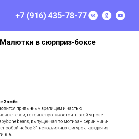
+7 (916) 435-78-77
e Малютки в сюрприз-боксе
ре Зомби
ановится привычным зрелищем и частью
овые герои, готовые противостоять этой угрозе.
abybone beans, выпущенная по мотивам серии мини-
яет собой набор 31 неподвижных фигурок, каждая из
тична.