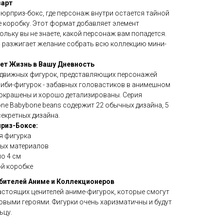
зарт
юрприз-бокс, где персонаж внутри остается тайной
те коробку. Этот формат добавляет элемент
ольку вы не знаете, какой персонаж вам попадется.
 разжигает желание собрать всю коллекцию мини-
ет Жизнь в Вашу Дневность
одвижных фигурок, представляющих персонажей
чиби-фигурок - забавных головастиков в анимешном
 покрашены и хорошо детализированы. Серия
ne Babybone beans содержит 22 обычных дизайна, 5
секретных дизайна.
риз-Боксе:
я фигурка
ных материалов
о 4 см
ой коробке
ителей Аниме и Коллекционеров
астоящих ценителей аниме-фигурок, которые смогут
выми героями. Фигурки очень харизматичны и будут
ьцу.