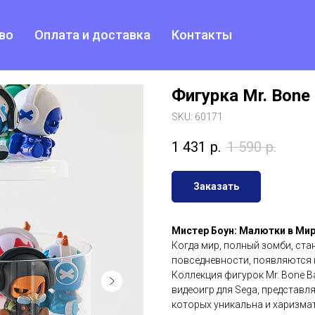
во
Оплата и доставка
Контакты
Фигурка Mr. Bon
SKU:
60171
1 431
р.
1 590
р.
Заказать
Мистер Боун: Малютки в Ми
Когда мир, полный зомби, ст
повседневности, появляются н
Коллекция фигурок Mr. Bone B
видеоигр для Sega, представл
которых уникальна и харизма