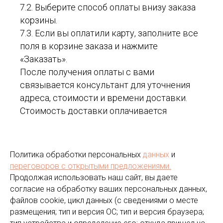
7.2. Выберите способ оплаты внизу заказа
корзины.
7.3. Если вы оплатили карту, заполните все
поля в корзине заказа и нажмите
«Заказать».
После получения оплаты с вами
связывается консультант для уточнения
адреса, стоимости и времени доставки.
Стоимость доставки оплачивается
отдельно в соответствии с действующими
тарифами организации.
7.4. Если вы решили оплатить товар по
Политика обработки персональных
данных
и
факту получения, просто заполните первые
переговоров
с открытыми предложениями.
три поля в корзине заказа и нажмите
Продолжая использовать наш сайт, вы даете
«Заказать». Этот вариант возможен при
согласие на обработку ваших персональных данных,
файлов cookie, цикл данных (с сведениями о месте
наличии товара на складе.
размещения; тип и версия ОС; тип и версия браузера;
Для уточнения адреса, стоимости и