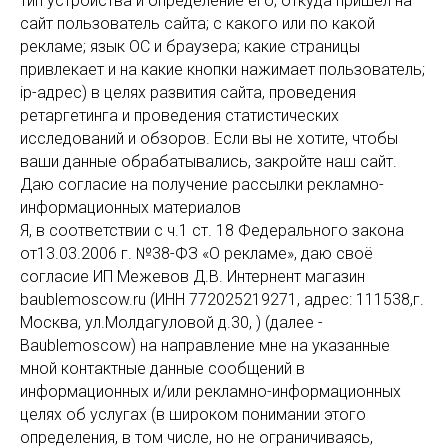
тип устройства и определение его; откуда пришел на
времени доставки с вами связывается
сайт пользователь сайта; с какого или по какой
консультант.
рекламе; язык ОС и браузера; какие страницы
7.5. Оплата по безналичному возможна при
привлекает и на какие кнопки нажимает пользователь;
участии в конкурсных вечеринках с
ip-адрес) в целях развития сайта, проведения
участием . Если вы решили оплатить по
ретаргетинга и проведения статистических
безналичному расчету, заполните первые
исследований и обзоров. Если вы не хотите, чтобы
ваши данные обрабатывались, закройте наш сайт.
три поля в корзине заказа и нажмите
Даю согласие на получение рассылки рекламно-
«Купить» или пришлите свои реквизиты на
информационных материалов
электронную почту.
Я, в соответствии с ч.1 ст. 18 Федерального закона
Наш консультант связывается с вами для
от13.03.2006 г. №38-ФЗ «О рекламе», даю своё
уточнения параметров и оформления
согласие ИП Межевов Д.В. Интернент магазин
заказа.
baublemoscow.ru (ИНН 772025219271, адрес: 111538,г.
Москва, ул.Молдагуловой д.30, ) (далее -
Baublemoscow) на направление мне на указанные
мной контактные данные сообщений в
информационных и/или рекламно-информационных
целях об услугах (в широком понимании этого
определения, в том числе, но не ограничиваясь,