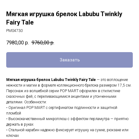
Мягкая игрушка брелок Labubu Twinkly
Fairy Tale
PM04730
7980,00
р.
9760,00
р.
Заказать
Мягкая игрушка брелок Labubu Twinkly Fairy Tale
— это воплощение
нежности и магии в формате коллекционного брелока размером 17,5 см.
Персонаж из волшебной серии POP MART оформлен в стилистике
сказочных фей, с переливающимися акцентами и утонченными
деталями. Особенности:
• Оригинал POP MART с сертификатом подлинности и защитной
пломбой
• Высококачественный микроплюш с эффектом перламутра — приятно
держать в руках
• Стальной карабин надежно фиксирует игрушку на сумке, рюкзаке или
ключах