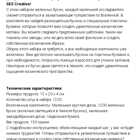
SES Creative!
С этим набором железных бусин, каждый маленький исследователь
сможет отправиться в захватывающее путешествие по Вселенной. В
комплекте вы найдете разноцветные бусины и специальные пластины-
булавки, которые позволят вам создать удивительные космические
мотивы. Вы можете следовать предложенным шаблонам, таким как
планеты или звезды, или же дать волю своей фантазии и создать
собственные космические образы.
Сборка этого набора не требуется, и все необходимые компоненты уже
включены. Вам достаточно нанизывать бусины на пластины-булавки и,
при необходимости, попросить помощи взрослого для утюжки мотивов.
Некоторые из бусин даже светятся в темноте, что создает удивительное
ощущение космического пространства.
Технические характеристики:
Размеры продукта: 15 х 20 х 4 см
Количество штук в наборе: 1203
Включенные компоненты: Маленькая круглая доска, 1200 железных
бусин (включая светящиеся в темноте бусины), маленькая
звездообразная доска, гладильная бумага
Вес продукта: 150 грамм
С подробными инструкциями, объясняющими каждый шаг, у вас не будет
никаких трудностей. Готовы отправиться в увлекательное путешествие в
новые галактики и создать свои собственные космические шедевры?