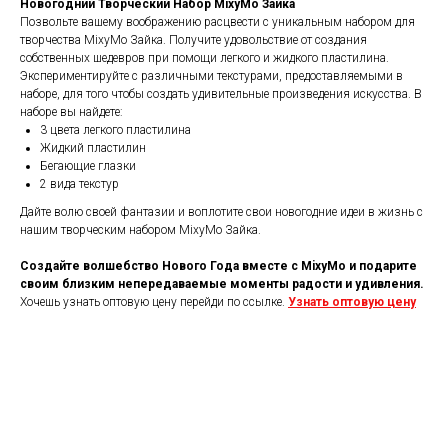
Новогодний Творческий Набор MixyMo Зайка
Позвольте вашему воображению расцвести с уникальным набором для
творчества MixyMo Зайка. Получите удовольствие от создания
собственных шедевров при помощи легкого и жидкого пластилина.
Экспериментируйте с различными текстурами, предоставляемыми в
наборе, для того чтобы создать удивительные произведения искусства. В
наборе вы найдете:
3 цвета легкого пластилина
Жидкий пластилин
Бегающие глазки
2 вида текстур
Дайте волю своей фантазии и воплотите свои новогодние идеи в жизнь с
нашим творческим набором MixyMo Зайка.
Создайте волшебство Нового Года вместе с MixyMo и подарите
своим близким непередаваемые моменты радости и удивления.
Хочешь узнать оптовую цену перейди по ссылке.
Узнать оптовую цену