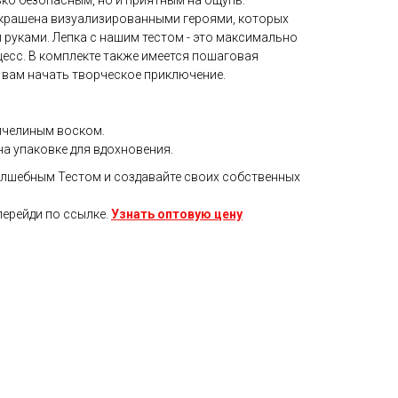
лько безопасным, но и приятным на ощупь.
украшена визуализированными героями, которых
руками. Лепка с нашим тестом - это максимально
есс. В комплекте также имеется пошаговая
 вам начать творческое приключение.
 пчелиным воском.
а упаковке для вдохновения.
олшебным Тестом и создавайте своих собственных
перейди по ссылке.
Узнать оптовую цену