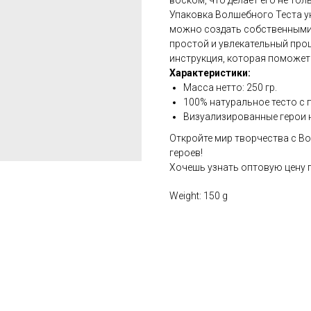
воском, что делает его не то
Упаковка Волшебного Теста 
можно создать собственными 
простой и увлекательный проц
инструкция, которая поможет
Характеристики:
Масса нетто: 250 гр.
100% натуральное тесто с
Визуализированные герои н
Откройте мир творчества с В
героев!
Хочешь узнать оптовую цену 
Weight: 150 g