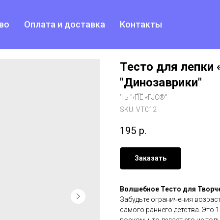
во
Оплата и доставка
Контакты
Тесто для лепки 
"Динозаврики"
’Њ "‹ҐЇЁ «ҐЈЄ®"
SKU:
VT012
195
р.
Заказать
Волшебное Тесто для Творч
Забудьте ограничения возраст
самого раннего детства. Это