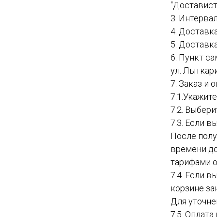
"Доставист
3. Интервал
4. Доставк
5. Доставк
6. Пункт с
ул. Лыткар
7. Заказ и
7.1.Укажит
7.2. Выбер
7.3. Если в
После полу
времени до
тарифами о
7.4. Если 
корзине за
Для уточне
7.5. Оплат