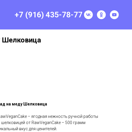
+7 (916) 435-78-77
у Шелковица
лад на меду Шелковица
RawVeganCake – ягодная нежность ручной работы
с шелковицей от RawVeganCake – 500 грамм
кальный вкус для ценителей.