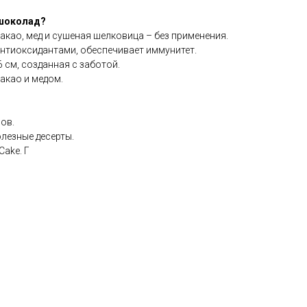
 шоколад?
акао, мед и сушеная шелковица – без применения.
антиоксидантами, обеспечивает иммунитет.
 см, созданная с заботой.
какао и медом.
ов.
олезные десерты.
ake. Г