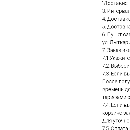
"Доставист
3. Интервал
4. Доставк
5. Доставк
6. Пункт с
ул. Лыткар
7. Заказ и
7.1.Укажит
7.2. Выбер
7.3. Если в
После полу
времени до
тарифами о
7.4. Если 
корзине за
Для уточне
7.5. Оплат