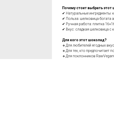
Почему стоит выбрать этот
✔ Натуральные ингредиенты: к
✔ Польза: шелковица богата 
✔ Ручная работа: плитка 16×16
✔ Вкус: сладкая шелковица с 
Для кого этот шоколад?
🔹Для любителей ягодных вкус
🔹Для тех, кто предпочитает п
🔹Для поклонников RawVeganC