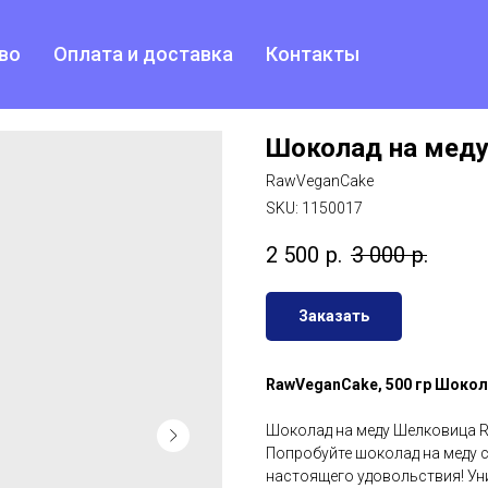
во
Оплата и доставка
Контакты
Шоколад на мед
RawVeganCake
SKU:
1150017
2 500
р.
3 000
р.
Заказать
RawVeganCake, 500 гр Шоко
Шоколад на меду Шелковица 
Попробуйте шоколад на меду 
настоящего удовольствия! Уни