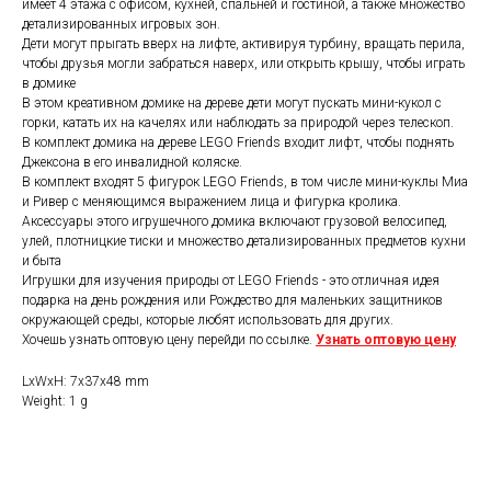
имеет 4 этажа с офисом, кухней, спальней и гостиной, а также множество
детализированных игровых зон.
Дети могут прыгать вверх на лифте, активируя турбину, вращать перила,
чтобы друзья могли забраться наверх, или открыть крышу, чтобы играть
в домике
В этом креативном домике на дереве дети могут пускать мини-кукол с
горки, катать их на качелях или наблюдать за природой через телескоп.
В комплект домика на дереве LEGO Friends входит лифт, чтобы поднять
Джексона в его инвалидной коляске.
В комплект входят 5 фигурок LEGO Friends, в том числе мини-куклы Миа
и Ривер с меняющимся выражением лица и фигурка кролика.
Аксессуары этого игрушечного домика включают грузовой велосипед,
улей, плотницкие тиски и множество детализированных предметов кухни
и быта
Игрушки для изучения природы от LEGO Friends - это отличная идея
подарка на день рождения или Рождество для маленьких защитников
окружающей среды, которые любят использовать для других.
Хочешь узнать оптовую цену перейди по ссылке.
Узнать оптовую цену
LxWxH: 7x37x48 mm
Weight: 1 g