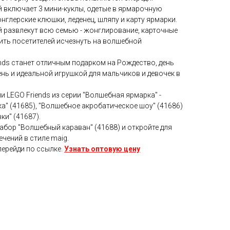
й включает 3 мини-куклы, одетые в ярмарочную
онглерские клюшки, леденец, шляпу и карту ярмарки.
й развлекут всю семью - жонглирование, карточные
ить посетителей исчезнуть на волшебной
nds станет отличным подарком на Рождество, день
нь и идеальной игрушкой для мальчиков и девочек в
 LEGO Friends из серии "Волшебная ярмарка" -
" (41685), "Волшебное акробатическое шоу" (41686)
и" (41687).
абор "Волшебный караван" (41688) и откройте для
ечений в стиле maig.
перейди по ссылке.
Узнать оптовую цену