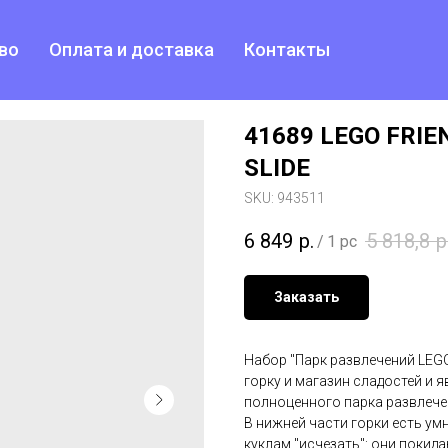
во
Оплата и доставка
Контакты
41689 LEGO FRIE
SLIDE
SKU:
943511
6 849
р.
5 818,8
р
/
1 pc
Заказать
Набор "Парк развлечений LEGO
горку и магазин сладостей и 
полноценного парка развлече
В нижней части горки есть у
куклам "исчезать": они покид