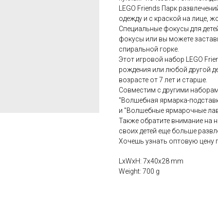
LEGO Friends Парк развлечени
одежду и с краской на лице, ж
Специальные фокусы для дете
фокусы или вы можете застав
спиральной горке.
Этот игровой набор LEGO Frie
рождения или любой другой де
возрасте от 7 лет и старше.
Совместим с другими наборами
"Волшебная ярмарка-подставка
и "Волшебные ярмарочные лавк
Также обратите внимание на н
своих детей еще больше развл
Хочешь узнать оптовую цену 
LxWxH: 7x40x28 mm
Weight: 700 g