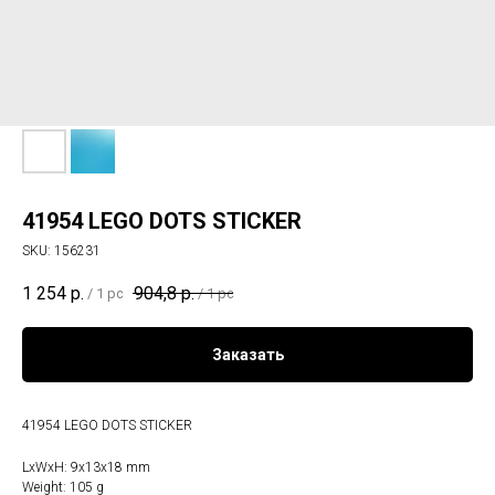
41954 LEGO DOTS STICKER
SKU:
156231
1 254
р.
904,8
р.
/
1 pc
/
1 pc
Заказать
41954 LEGO DOTS STICKER
LxWxH: 9x13x18 mm
Weight: 105 g