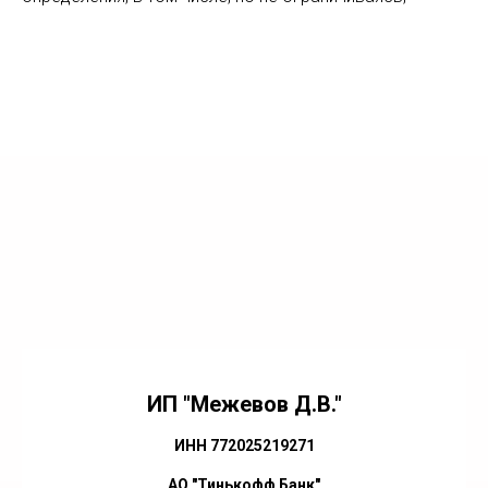
ИП "Межевов Д.В."
ИНН 772025219271
АО "Тинькофф Банк"