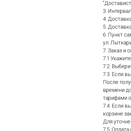
"Доставист
3. Интервал
4. Доставк
5. Доставк
6. Пункт с
ул. Лыткар
7. Заказ и
7.1.Укажит
7.2. Выбер
7.3. Если в
После полу
времени до
тарифами о
7.4. Если 
корзине за
Для уточне
7.5. Оплат