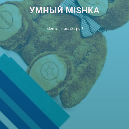
УМНЫЙ MISHKA
Мишка живой друг!