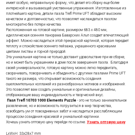
имеет особую, неправильную форму, что делает его сборку еще более
интересной и вызывающей умственные упражнения. Изготовленные из
плотнейшего картона, детали пазла Trefl Prime UFT обладают высоким
качеством и долговечностью, что позволяет наслаждаться пазлом
многократно без потери качества.
Расположенная на готовой картине, размером 683 x 480 мм,
идиллическая осенняя панорама Баварских Альп создает впечатляющий
эффект. Можно насладиться этой прекрасной картиной, которая передает
теплоту и спокойствие осеннего пейзажа, украшенного красивыми
цветами листвы и горной природой.
Эта уникальная картина не только доставит удовольствие при ее сборке,
но и может быть украшением в доме после завершения пазла. Благодаря
своей универсальности, готовую картину можно легко передвигать,
сворачивать, поворачивать и объединять с другими пазлами Prime UFT
такого же размера, что открывает возможность создания
ошеломительных коллажей из разнообразных мотивов и изображений.
Это позволяет вам создать уникальные и оригинальные дизайны,
отображающие вашу индивидуальность и творческий вкус.
Пазл Trefl 10703 1000 Elements Puzzle
- это не только занимательное
развлечение, но и возможность погрузиться в мир творчества,
освободить ум от повседневных забот и насладиться расслабляющим
процессом созидания красивой и уникальной картинки.
Хочешь узнать оптовую цену перейди по ссылке.
Узнать оптовую цену
LxWxH: 33x28x7 mm