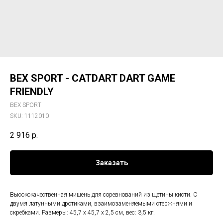
BEX SPORT - CATDART DART GAME
FRIENDLY
BEX SPORT
SKU:
1112010
2 916
р.
Заказать
Высококачественная мишень для соревнований из щетины кисти. С
двумя латунными дротиками, взаимозаменяемыми стержнями и
скребками. Размеры: 45,7 х 45,7 х 2,5 см, вес: 3,5 кг.