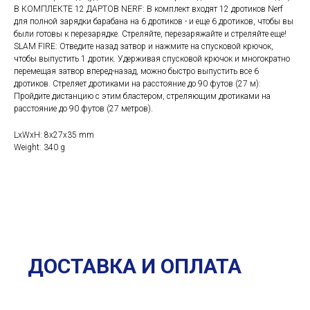
В КОМПЛЕКТЕ 12 ДАРТОВ NERF: В комплект входят 12 дротиков Nerf
для полной зарядки барабана на 6 дротиков - и еще 6 дротиков, чтобы вы
были готовы к перезарядке. Стреляйте, перезаряжайте и стреляйте еще!
SLAM FIRE: Отведите назад затвор и нажмите на спусковой крючок,
чтобы выпустить 1 дротик. Удерживая спусковой крючок и многократно
перемещая затвор вперед-назад, можно быстро выпустить все 6
дротиков. Стреляет дротиками на расстояние до 90 футов (27 м):
Пройдите дистанцию с этим бластером, стреляющим дротиками на
расстояние до 90 футов (27 метров).
LxWxH: 8x27x35 mm
Weight: 340 g
ДОСТАВКА И ОПЛАТА