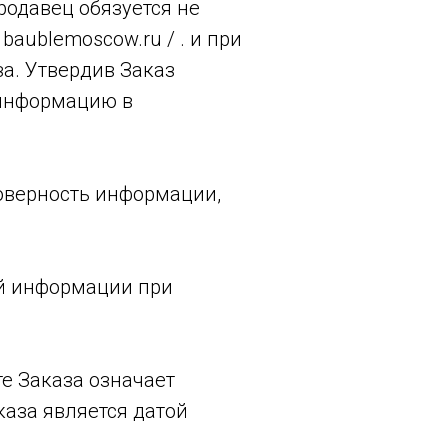
родавец обязуется не
baublemoscow.ru / . и при
а. Утвердив Заказ
 информацию в
товерность информации,
ой информации при
е Заказа означает
каза является датой