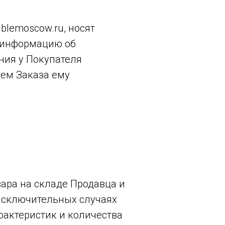
blemoscow.ru, носят
ю информацию об
ния у Покупателя
ием Заказа ему
вара на складе Продавца и
 исключительных случаях
рактеристик и количества