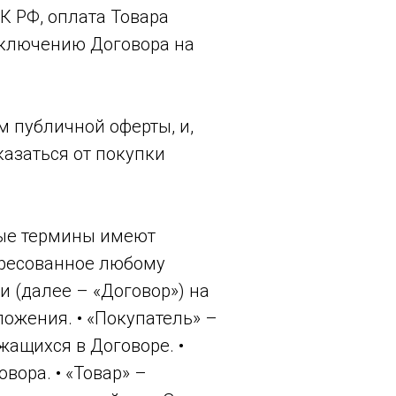
К РФ, оплата Товара
аключению Договора на
м публичной оферты, и,
казаться от покупки
нные термины имеют
дресованное любому
 (далее – «Договор») на
ожения. • «Покупатель» –
жащихся в Договоре. •
вора. • «Товар» –