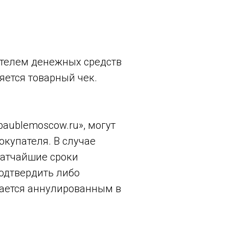
ателем денежных средств
яется товарный чек.
baublemoscow.ru», могут
купателя. В случае
ратчайшие сроки
одтвердить либо
итается аннулированным в