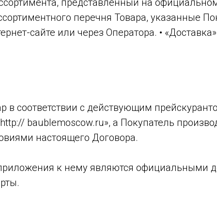
сортимента, представленный на официальном и
ссортиментного перечня Товара, указанные П
рнет-сайте или через Оператора. • «Доставка»
вар в соответствии с действующим прейскуран
http:// baublemoscow.ru», а Покупатель произв
ловиями настоящего Договора.
и приложения к нему являются официальными 
рты.