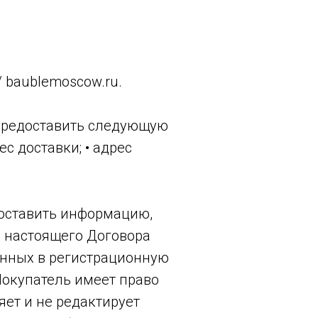
/ baublemoscow.ru.
 предоставить следующую
с доставки; • адрес
доставить информацию,
й настоящего Договора
анных в регистрационную
Покупатель имеет право
ет и не редактирует