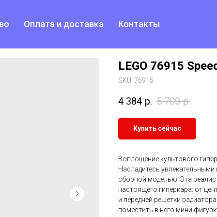
во
Оплата и доставка
Контакты
LEGO 76915 Speed
SKU:
76915
4 384
р.
5 700
р.
Купить сейчас
Воплощение культового гиперк
Насладитесь увлекательными 
сборной моделью. Эта реалис
настоящего гиперкара: от цен
и передней решетки радиатора
поместить в него мини фигур