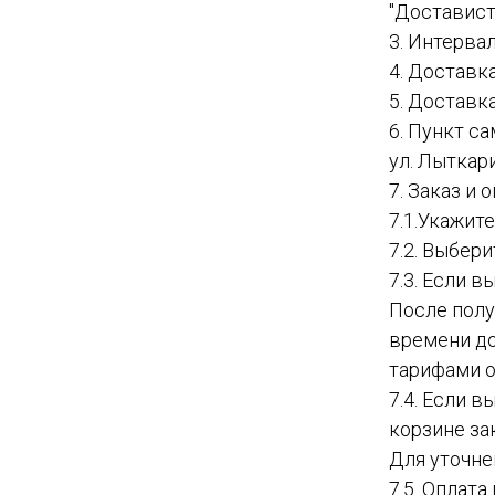
"Доставист
3. Интервал
4. Доставк
5. Доставк
6. Пункт с
ул. Лыткар
7. Заказ и
7.1.Укажит
7.2. Выбер
7.3. Если в
После полу
времени до
тарифами о
7.4. Если 
корзине за
Для уточне
7.5. Оплат