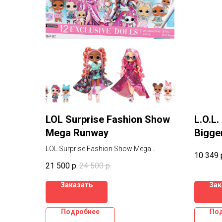
LOL Surprise Fashion Show
L.O.L.
Mega Runway
Bigge
LOL Surprise Fashion Show Mega
10 349
Runway 80 сюрпризов
21 500
р.
24 500
р.
Заказать
Зак
Подробнее
По