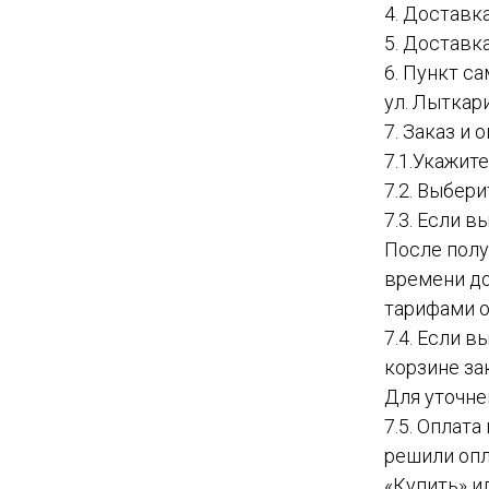
4. Доставк
5. Доставк
6. Пункт с
ул. Лыткар
7. Заказ и
7.1.Укажит
7.2. Выбер
7.3. Если в
После полу
времени до
тарифами о
7.4. Если 
корзине за
Для уточне
7.5. Оплат
решили опл
«Купить» и