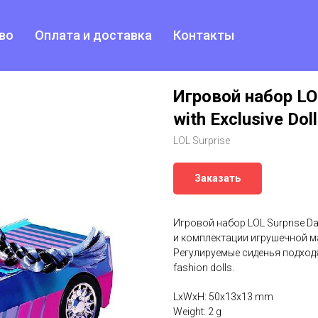
во
Оплата и доставка
Контакты
Игровой набор LO
with Exclusive Doll
LOL Surprise
Заказать
Игровой набор LOL Surprise Da
и комплектации игрушечной ма
Регулируемые сиденья подходят
fashion dolls.
LxWxH: 50x13x13 mm
Weight: 2 g