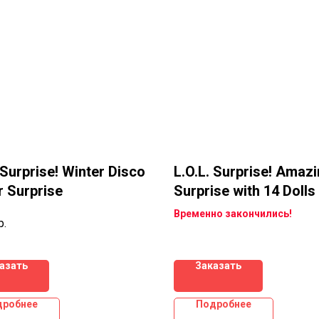
 Surprise! Winter Disco
L.O.L. Surprise! Amaz
r Surprise
Surprise with 14 Dolls
Surprises
Временно закончились!
р.
азать
Заказать
дробнее
Подробнее