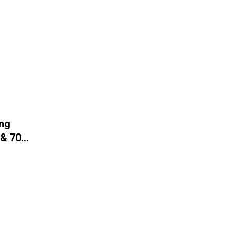
ing
 & 70+