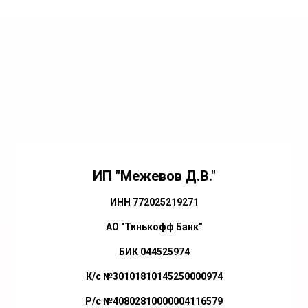
ИП "Межевов Д.В."
ИНН 772025219271
АО "Тинькофф Банк"
БИК 044525974
К/с №30101810145250000974
Р/с №40802810000004116579