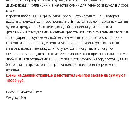
игрового набора для кукол в бутике, в качестве витрины для
демонстрации коллекции и в качестве сумки для переноски кукол в любое
место.
Игровой набор LOL Surprise Mini Shops — это игрушка 3 в 1, которая
идеально подходит для творческих игр. В нем есть салон красоты, модный
бутик и продуктовый магазин, каждый со своими уникальными
деталями и аксессуарами. В салоне красоты есть стул, туалетный столик и
аксессуары, а в бутике модной одежды — вешалки для одежды, полки и
кассовый аппарат. Продуктовый магазин включает в себя кассовый
аппарат, полки и тележку для покупок. Дети могут делать покупки,
стилизовать и продавать в этих мини-магазинах и притворяться своими
любимыми персонажами LOL Surprise. Этот игровой набор, состоящий из
более чем 25 предметов, наверняка подарит вам часы творческого
веселья.
Цены на данной странице действительны при заказе на сумму от
15000 руб.
LxWxH: 14x42x31 mm
Weight: 15 g