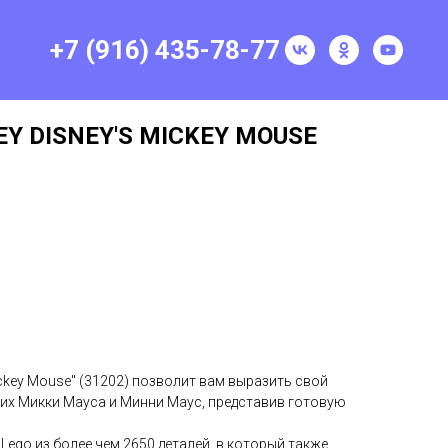
+7 (916) 435-78-77
EY DISNEY'S MICKEY MOUSE
Mickey Mouse" (31202) позволит вам выразить свой
ких Микки Мауса и Минни Маус, представив готовую
.
Lego из более чем 2650 деталей, в который также