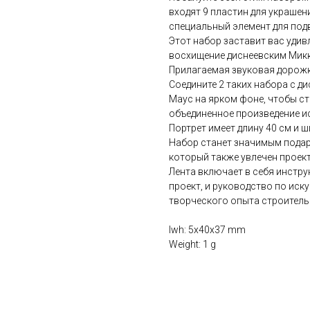
входят 9 пластин для украшени
специальный элемент для подв
Этот набор заставит вас удив
восхищение диснеевским Мик
Прилагаемая звуковая дорожк
Соедините 2 таких набора с 
Маус на ярком фоне, чтобы ст
объединенное произведение и
Портрет имеет длину 40 см и ш
Набор станет значимым подар
который также увлечен проек
Лента включает в себя инстру
проект, и руководство по иск
творческого опыта строитель
lwh: 5x40x37 mm
Weight: 1 g