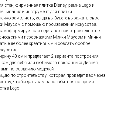
я стен, фирменная плитка Disney, рамка Lego и
ешивания и инструмент для плитки.
ленно замолчать, когда вы будете выражать свое
ки Маусом с помощью произведения искусства.
а информирует вас о деталях при строительстве.
диснеевскими персонажами Микки Маусом и Минни
ать еще более креативным и создать особое
скусства.
ирину 40 см и предлагает 2 варианта построения.
ком для себя или любимого поклонника Диснея,
тами по созданию моделей.
кцию по строительству, которая проведет вас через
усству, чтобы дать вам расслабиться во время
ства Lego.