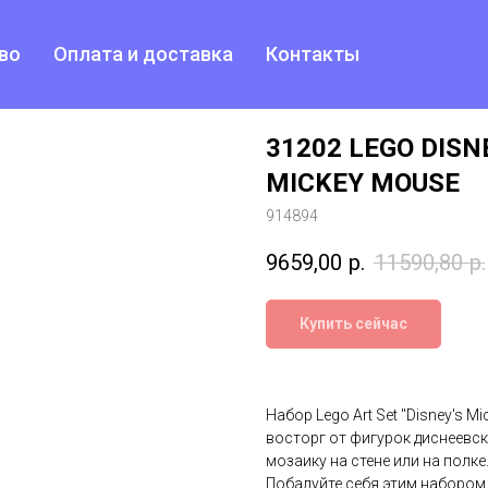
во
Оплата и доставка
Контакты
31202 LEGO DISN
MICKEY MOUSE
914894
9659,00
р.
11590,80
р.
Купить сейчас
Набор Lego Art Set "Disney's 
восторг от фигурок диснеевс
мозаику на стене или на полке
Побалуйте себя этим набором 