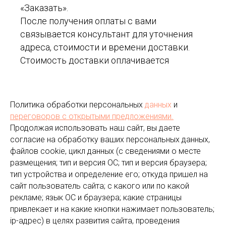
«Заказать».
После получения оплаты с вами
связывается консультант для уточнения
адреса, стоимости и времени доставки.
Стоимость доставки оплачивается
отдельно в соответствии с действующими
тарифами организации.
7.4. Если вы решили оплатить товар по
Политика обработки персональных
данных
и
факту получения, просто заполните первые
переговоров
с открытыми предложениями.
три поля в корзине заказа и нажмите
Продолжая использовать наш сайт, вы даете
«Заказать». Этот вариант возможен при
согласие на обработку ваших персональных данных,
файлов cookie, цикл данных (с сведениями о месте
наличии товара на складе.
размещения; тип и версия ОС; тип и версия браузера;
Для уточнения адреса, стоимости и
тип устройства и определение его; откуда пришел на
времени доставки с вами связывается
сайт пользователь сайта; с какого или по какой
консультант.
рекламе; язык ОС и браузера; какие страницы
7.5. Оплата по безналичному возможна при
привлекает и на какие кнопки нажимает пользователь;
участии в конкурсных вечеринках с
ip-адрес) в целях развития сайта, проведения