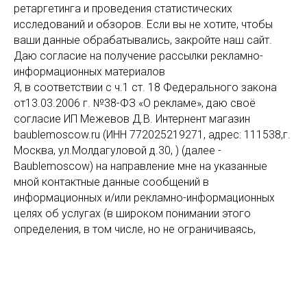
участием . Если вы решили оплатить по
ретаргетинга и проведения статистических
безналичному расчету, заполните первые
исследований и обзоров. Если вы не хотите, чтобы
ваши данные обрабатывались, закройте наш сайт.
три поля в корзине заказа и нажмите
Даю согласие на получение рассылки рекламно-
«Купить» или пришлите свои реквизиты на
информационных материалов
электронную почту.
Я, в соответствии с ч.1 ст. 18 Федерального закона
Наш консультант связывается с вами для
от13.03.2006 г. №38-ФЗ «О рекламе», даю своё
уточнения параметров и оформления
согласие ИП Межевов Д.В. Интернент магазин
заказа.
baublemoscow.ru (ИНН 772025219271, адрес: 111538,г.
Москва, ул.Молдагуловой д.30, ) (далее -
Baublemoscow) на направление мне на указанные
мной контактные данные сообщений в
информационных и/или рекламно-информационных
целях об услугах (в широком понимании этого
определения, в том числе, но не ограничиваясь,