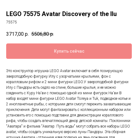
LEGO 75575 Avatar Discovery of the Ilu
75575
3717,00
р.
5506,80
р.
Купить сейчас
Это конструктор игрушка LEGO Avatar включает в себя позирующую
звероподобную фигурку Илу с узорчатыми крыльями, фон с
коралловым рифом и 2 мини фигурки LEGO.У звероподобной фигурки
Илу с Пандоры есть седло на спине, большие крылья, и ее можно
соединить с Куру На'ви с помощью одной из мини фигурок На'ви В
набор входят мини фигурки LEGO Avatar Tsireya и Tuk, подводное копье и
2 инопланетные рыбы, с которыми дети смогут пережить захватывающие
приключения. Дети могут фантазировать с коллекционным набором или
установить его с помощью подставки для демонстрации кораллового
рифа, чтобы создать впечатляющий декор детской комнаты. Поклонники
"Аватара" и фильма "Аватар: Путь воды" могут собрать все наборы LEGO
avatar, чтобы создать уникальную версию луны Пандоры. Эта сборная
игрушка Аватара - отличная идея подарка на день рождения для