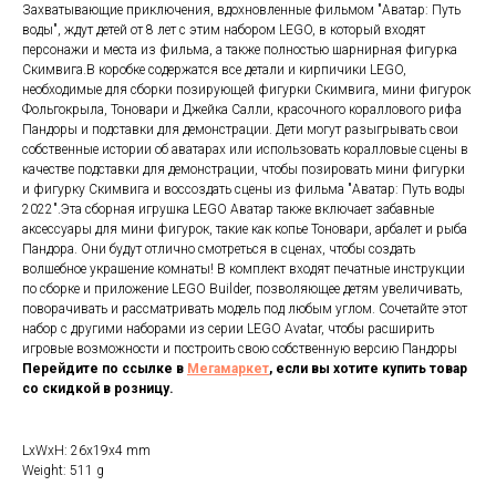
Захватывающие приключения, вдохновленные фильмом "Аватар: Путь
воды", ждут детей от 8 лет с этим набором LEGO, в который входят
персонажи и места из фильма, а также полностью шарнирная фигурка
Скимвига.В коробке содержатся все детали и кирпичики LEGO,
необходимые для сборки позирующей фигурки Скимвига, мини фигурок
Фольгокрыла, Тоновари и Джейка Салли, красочного кораллового рифа
Пандоры и подставки для демонстрации. Дети могут разыгрывать свои
собственные истории об аватарах или использовать коралловые сцены в
качестве подставки для демонстрации, чтобы позировать мини фигурки
и фигурку Скимвига и воссоздать сцены из фильма "Аватар: Путь воды
2022".Эта сборная игрушка LEGO Аватар также включает забавные
аксессуары для мини фигурок, такие как копье Тоновари, арбалет и рыба
Пандора. Они будут отлично смотреться в сценах, чтобы создать
волшебное украшение комнаты! В комплект входят печатные инструкции
по сборке и приложение LEGO Builder, позволяющее детям увеличивать,
поворачивать и рассматривать модель под любым углом. Сочетайте этот
набор с другими наборами из серии LEGO Avatar, чтобы расширить
игровые возможности и построить свою собственную версию Пандоры
Перейдите по ссылке в
Мегамаркет
, если вы хотите купить товар
со скидкой в розницу.
LxWxH: 26x19x4 mm
Weight: 511 g