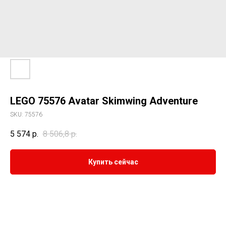
LEGO 75576 Avatar Skimwing Adventure
SKU:
75576
5 574
р.
8 506,8
р.
Купить сейчас