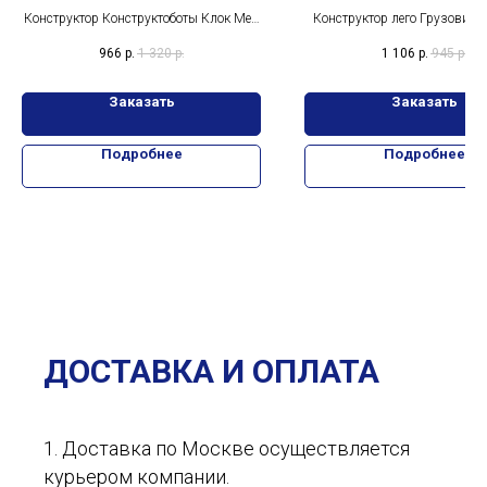
деталей
Конструктор Конструктоботы Клок Мен
Конструктор лего Грузовик 
с мечом 459 деталей
команды 6в1, 1000 дета
966
р.
1 320
р.
1 106
р.
945
р.
Заказать
Заказать
Подробнее
Подробнее
ДОСТАВКА И ОПЛАТА
1. Доставка по Москве осуществляется
курьером компании.