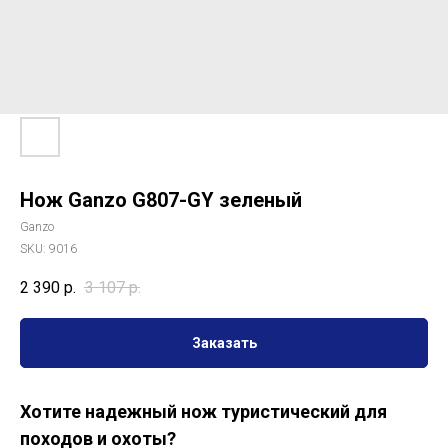
Нож Ganzo G807-GY зеленый
Ganzo
SKU:
9016
2 390
р.
3 107
р.
Заказать
Хотите надежный нож туристический для
походов и охоты?