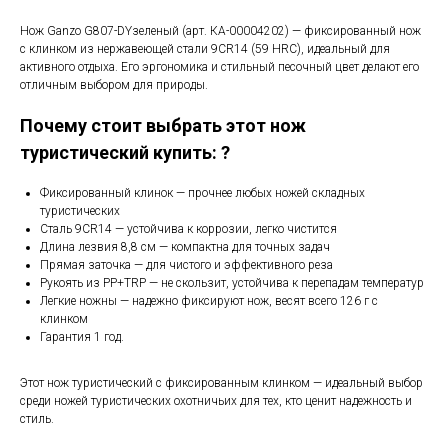
Нож Ganzo G807-DYзеленый (арт. КА-00004202) — фиксированный нож
с клинком из нержавеющей стали 9CR14 (59 HRC), идеальный для
активного отдыха. Его эргономика и стильный песочный цвет делают его
отличным выбором для природы.
Почему стоит выбрать этот нож
туристический купить: ?
Фиксированный клинок — прочнее любых ножей складных
туристических
Сталь 9CR14 — устойчива к коррозии, легко чистится
Длина лезвия 8,8 см — компактна для точных задач
Прямая заточка — для чистого и эффективного реза
Рукоять из PP+TRP — не скользит, устойчива к перепадам температур
Легкие ножны — надежно фиксируют нож, весят всего 126 г с
клинком
Гарантия 1 год.
Этот нож туристический с фиксированным клинком — идеальный выбор
среди ножей туристических охотничьих для тех, кто ценит надежность и
стиль.