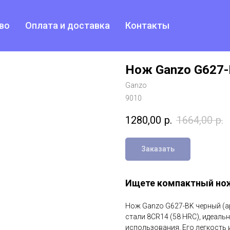
во
Оплата и доставка
Контакты
Нож Ganzo G627-
Ganzo
9010
1280,00
р.
1664,00
р.
Заказать
Ищете компактный нож
Нож Ganzo G627-BK черный (ар
стали 8CR14 (58 HRC), идеаль
использования. Его легкость