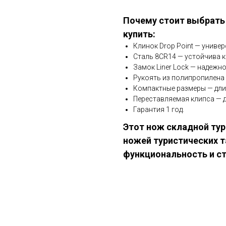
Почему стоит выбрать
купить:
Клинок Drop Point — униве
Сталь 8CR14 — устойчива 
Замок Liner Lock — надежн
Рукоять из полипропилена 
Компактные размеры — длина 
Переставляемая клипса — д
Гарантия 1 год.
Этот нож складной ту
ножей туристических т
функциональность и ст