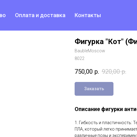
во
Оплата и доставка
Контакты
Фигурка "Кот" (
BaubleMoscow
8022
750,00
р.
920,00
р.
Заказать
Описание фигурки анти
1. Гибкость и пластичность: 
ПЛА, который легко принимае
различные позы и эксперимен