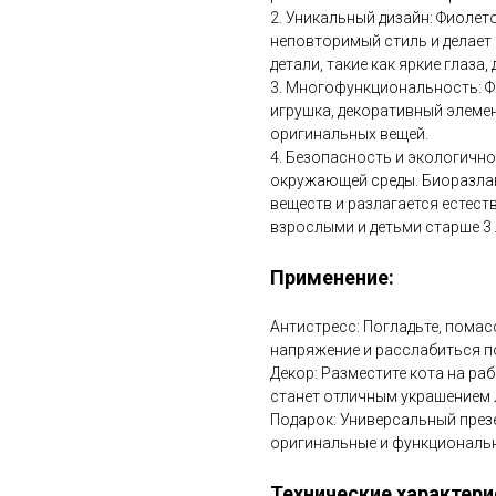
2. Уникальный дизайн: Фиолет
неповторимый стиль и делает
детали, такие как яркие глаза
3. Многофункциональность: Ф
игрушка, декоративный элемен
оригинальных вещей.
4. Безопасность и экологичн
окружающей среды. Биоразлаг
веществ и разлагается естес
взрослыми и детьми старше 3 
Применение:
Антистресс: Погладьте, помас
напряжение и расслабиться по
Декор: Разместите кота на ра
станет отличным украшением 
Подарок: Универсальный презен
оригинальные и функциональ
Технические характери