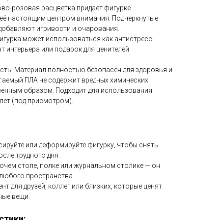
ово-розовая расцветка придает фигурке
 её настоящим центром внимания. Подчеркнутые
, добавляют игривости и очарования.
игурка может использоваться как антистресс-
т интерьера или подарок для ценителей
ость: Материал полностью безопасен для здоровья и
аемый ПЛА не содержит вредных химических
твенным образом. Подходит для использования
лет (под присмотром).
сируйте или деформируйте фигурку, чтобы снять
сле трудного дня.
бочем столе, полке или журнальном столике — он
любого пространства.
т для друзей, коллег или близких, которые ценят
ные вещи.
стики: