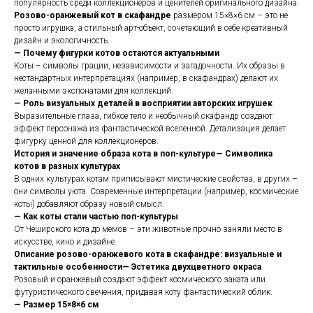
популярность среди коллекционеров и ценителей оригинального дизайна.
Розово-оранжевый кот в скафандре
размером 15×8×6 см – это не
просто игрушка, а стильный арт-объект, сочетающий в себе креативный
дизайн и экологичность.
— Почему фигурки котов остаются актуальными
Коты – символы грации, независимости и загадочности. Их образы в
нестандартных интерпретациях (например, в скафандрах) делают их
желанными экспонатами для коллекций.
— Роль визуальных деталей в восприятии авторских игрушек
Выразительные глаза, гибкое тело и необычный скафандр создают
эффект персонажа из фантастической вселенной. Детализация делает
фигурку ценной для коллекционеров.
История и значение образа кота в поп-культуре— Символика
котов в разных культурах
В одних культурах котам приписывают мистические свойства, в других –
они символы уюта. Современные интерпретации (например, космические
коты) добавляют образу новый смысл.
— Как коты стали частью поп-культуры
От Чеширского кота до мемов – эти животные прочно заняли место в
искусстве, кино и дизайне.
Описание розово-оранжевого кота в скафандре: визуальные и
тактильные особенности— Эстетика двухцветного окраса
Розовый и оранжевый создают эффект космического заката или
футуристического свечения, придавая коту фантастический облик.
— Размер 15×8×6 см