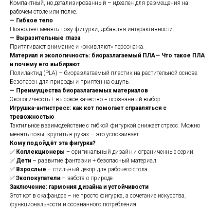
Компактный, но детализированный – идеален для размещения на
рабочем столе или полке.
— Гибкое тело
Позволяет менять позу фигурки, добавляя интерактивности.
— Выразительные глаза
Притягивают внимание и «оживляют» персонажа.
Материал и экологичность: биоразлагаемый ПЛА— Что такое ПЛА
и почему его выбирают
Полилактид (PLA) – биоразлагаемый пластик на растительной основе.
Безопасен для природы и приятен на ощупь.
— Преимущества биоразлагаемых материалов
Экологичность + высокое качество = осознанный выбор.
Игрушка-антистресс: как кот помогает справляться с
тревожностью
Тактильное взаимодействие с гибкой фигуркой снижает стресс. Можно
менять позы, крутить в руках – это успокаивает.
Кому подойдёт эта фигурка?
✅
Коллекционеры
– оригинальный дизайн и ограниченные серии.
✅
Дети
– развитие фантазии + безопасный материал.
✅
Взрослые
– стильный декор для рабочего стола.
✅
Экопокупатели
– забота о природе.
Заключение: гармония дизайна и устойчивости
Этот кот в скафандре – не просто фигурка, а сочетание искусства,
функциональности и осознанного потребления.