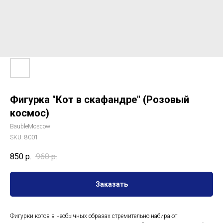
Фигурка "Кот в скафандре" (Розовый
космос)
BaubleMoscow
SKU:
8001
850
р.
960
р.
Заказать
Фигурки котов в необычных образах стремительно набирают