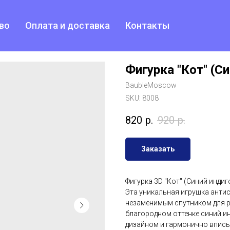
во
Оплата и доставка
Контакты
Фигурка "Кот" (Си
BaubleMoscow
SKU:
8008
820
р.
920
р.
Заказать
Фигурка 3D "Кот" (Синий инди
Эта уникальная игрушка антис
незаменимым спутником для р
благородном оттенке синий и
дизайном и гармонично вписы