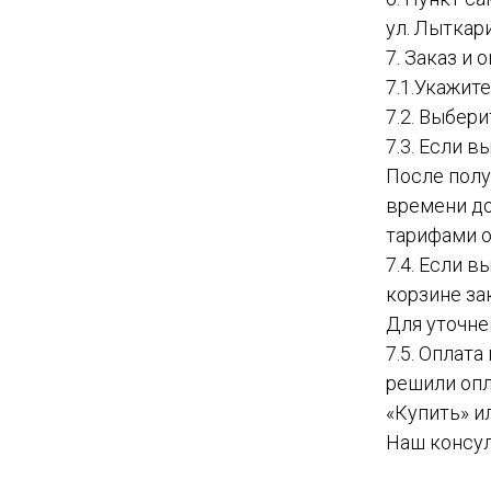
ул. Лыткар
7. Заказ и
7.1.Укажит
7.2. Выбер
7.3. Если в
После полу
времени до
тарифами о
7.4. Если 
корзине за
Для уточне
7.5. Оплат
решили опл
«Купить» и
Наш консул