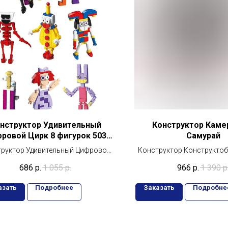
нструктор Удивительный
Конструктор Каме
ровой Цирк 8 фигурок 503
Самурай
детали
руктор Удивительный Цифровой
Конструктор Конструкто
Цирк 8 фигурок 503 детали
Мен Самурай с крыльями 
686
р.
1 055
р.
966
р.
1 390
р
азать
Подробнее
Заказать
Подробне