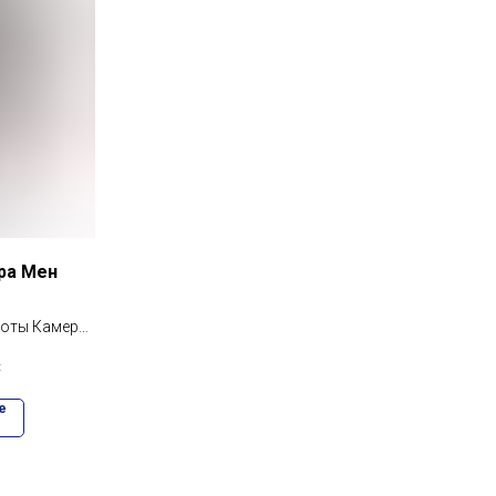
ра Мен
боты Камера
682 детали
.
е