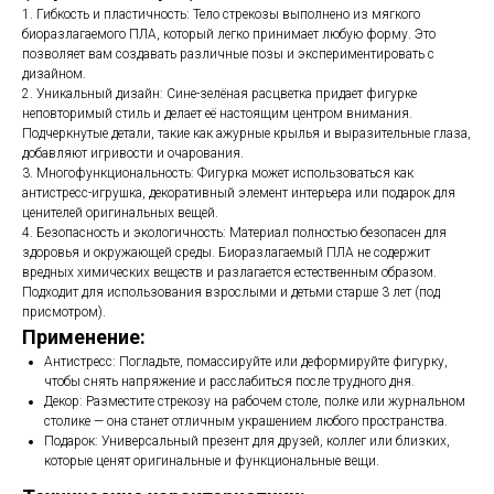
1. Гибкость и пластичность: Тело стрекозы выполнено из мягкого
биоразлагаемого ПЛА, который легко принимает любую форму. Это
позволяет вам создавать различные позы и экспериментировать с
дизайном.
2. Уникальный дизайн: Сине-зелёная расцветка придает фигурке
неповторимый стиль и делает её настоящим центром внимания.
Подчеркнутые детали, такие как ажурные крылья и выразительные глаза,
добавляют игривости и очарования.
3. Многофункциональность: Фигурка может использоваться как
антистресс-игрушка, декоративный элемент интерьера или подарок для
ценителей оригинальных вещей.
4. Безопасность и экологичность: Материал полностью безопасен для
здоровья и окружающей среды. Биоразлагаемый ПЛА не содержит
вредных химических веществ и разлагается естественным образом.
Подходит для использования взрослыми и детьми старше 3 лет (под
присмотром).
Применение:
Антистресс: Погладьте, помассируйте или деформируйте фигурку,
чтобы снять напряжение и расслабиться после трудного дня.
Декор: Разместите стрекозу на рабочем столе, полке или журнальном
столике — она станет отличным украшением любого пространства.
Подарок: Универсальный презент для друзей, коллег или близких,
которые ценят оригинальные и функциональные вещи.