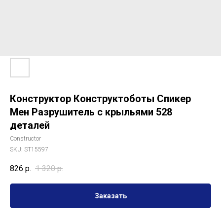
Конструктор Конструктоботы Спикер
Мен Разрушитель с крыльями 528
деталей
Сonstructor
SKU:
ST15597
826
р.
1 320
р.
Заказать