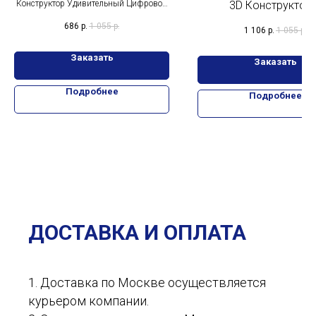
Конструктор Удивительный Цифровой
3D Конструктор 
Цирк 8 фигурок 503 детали
Музыкальная Шкат
686
р.
1 055
р.
1 106
р.
1 055
р.
Зайка Стелла Л
Заказать
Заказать
Подробнее
Подробнее
ДОСТАВКА И ОПЛАТА
1. Доставка по Москве осуществляется
курьером компании.