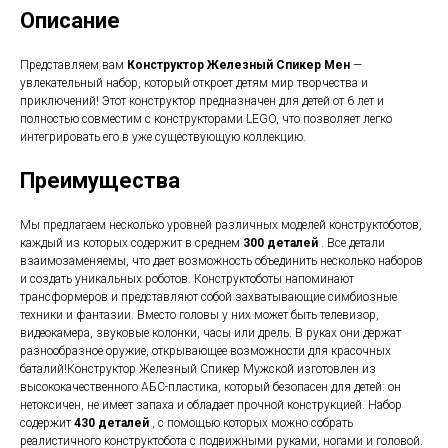
Описание
Представляем вам
Конструктор Железный Спикер Мен
—
увлекательный набор, который откроет детям мир творчества и
приключений! Этот конструктор предназначен для детей от 6 лет и
полностью совместим с конструкторами LEGO, что позволяет легко
интегрировать его в уже существующую коллекцию.
Преимущества
Мы предлагаем несколько уровней различных моделей конструктоботов,
каждый из которых содержит в среднем
300 деталей
. Все детали
взаимозаменяемы, что дает возможность объединить несколько наборов
и создать уникальных роботов. Конструктоботы напоминают
трансформеров и представляют собой захватывающие симбиозные
техники и фантазии. Вместо головы у них может быть телевизор,
видеокамера, звуковые колонки, часы или дрель. В руках они держат
разнообразное оружие, открывающее возможности для красочных
баталий!Конструктор Железный Спикер Мужской изготовлен из
высококачественного АБС-пластика, который безопасен для детей: он
нетоксичен, не имеет запаха и обладает прочной конструкцией. Набор
содержит
430 деталей
, с помощью которых можно собрать
реалистичного конструктобота с подвижными руками, ногами и головой.