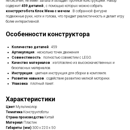
нетоксичен, не имеет запаха и обладает прочной конструкцией. Набор
содержит
459 деталей
, с помощью которых можно собрать
конструктобота Клок Мена с мечом
. В собранной фигурке
подвижные руки, ноги и голова, что придает реалистичность и делает игру
более интерактивной.
Особенности конструктора
Количество деталей
: 459
Артикуляция
: несколько точек движения
Совместимость
: полностью совместим с LEGO.
Качество материалов
: изготовлено из высококачественных и
безопасных материалов.
Инструкция
: цветная инструкция для сборки в комплекте.
Развитие навыков
: содействие развитию мелкой моторики.
Упаковка
: плотный пакет.
Характеристики
Цвет
Мультиколор
Тематика
Конструктоботы
Страна производства
Китай
Материал
Пластик
Габариты (мм)
300 х 220 х 50