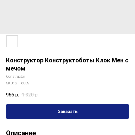
Конструктор Конструктоботы Клок Мен с
мечом
Сonstructor
SKU:
ST16009
966
р.
1 320
р.
Заказать
Описание