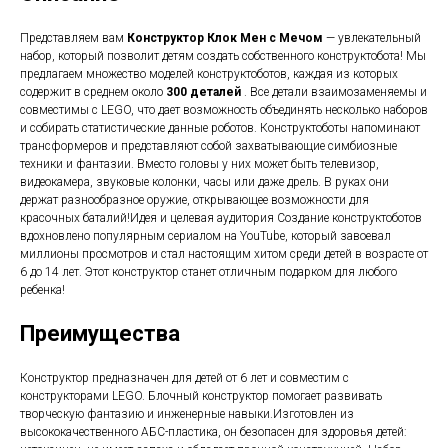
Представляем вам
Конструктор Клок Мен с Мечом
— увлекательный
набор, который позволит детям создать собственного конструктобота! Мы
предлагаем множество моделей конструктоботов, каждая из которых
содержит в среднем около
300 деталей
. Все детали взаимозаменяемы и
совместимы с LEGO, что дает возможность объединять несколько наборов
и собирать статистические данные роботов. Конструктоботы напоминают
трансформеров и представляют собой захватывающие симбиозные
техники и фантазии. Вместо головы у них может быть телевизор,
видеокамера, звуковые колонки, часы или даже дрель. В руках они
держат разнообразное оружие, открывающее возможности для
красочных баталий!Идея и целевая аудитория Создание конструктоботов
вдохновлено популярным сериалом на YouTube, который завоевал
миллионы просмотров и стал настоящим хитом среди детей в возрасте от
6 до 14 лет. Этот конструктор станет отличным подарком для любого
ребенка!
Преимущества
Конструктор предназначен для детей от 6 лет и совместим с
конструкторами LEGO. Блочный конструктор помогает развивать
творческую фантазию и инженерные навыки.Изготовлен из
высококачественного АБС-пластика, он безопасен для здоровья детей: