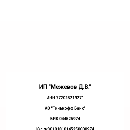
ИП "Межевов Д.В."
ИНН 772025219271
АО "Тинькофф Банк"
БИК 044525974
К/с №30101810145250000974