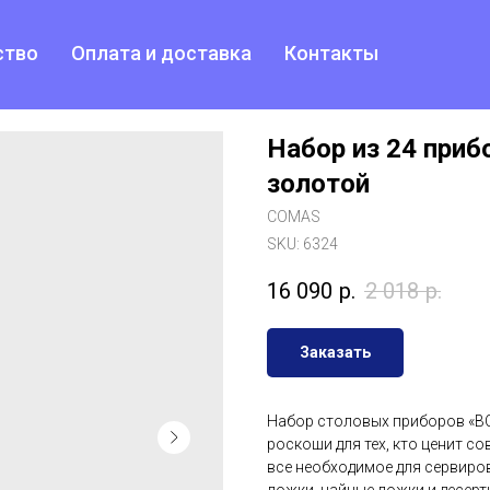
ство
Оплата и доставка
Контакты
Набор из 24 приб
золотой
COMAS
SKU:
6324
16 090
р.
2 018
р.
Заказать
Набор столовых приборов «BC
роскоши для тех, кто ценит с
все необходимое для сервиров