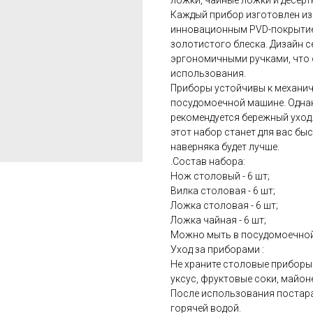
ложки, чайные ложки и десерт
Каждый прибор изготовлен из
инновационным PVD-покрытием
золотистого блеска. Дизайн 
эргономичными ручками, что
использования.
Приборы устойчивы к механи
посудомоечной машине. Однак
рекомендуется бережный уход.
этот набор станет для вас бы
наверняка будет лучше.
.Состав набора:
Нож столовый - 6 шт;
Вилка столовая - 6 шт;
Ложка столовая - 6 шт;
Ложка чайная - 6 шт;
Можно мыть в посудомоечной
Уход за приборами :
Не храните столовые приборы 
уксус, фруктовые соки, майонез
После использования постар
горячей водой.