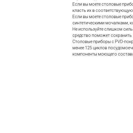
Если вы моете столовые приб
класть их в соответствующую 
Если вы моете столовые приб
синтетическими мочалками, к
Не используйте слишком сил
средство поможет сохранить
Столовые приборы с PVD-пок
менее 125 циклов посудомоеч
компоненты моющего состава