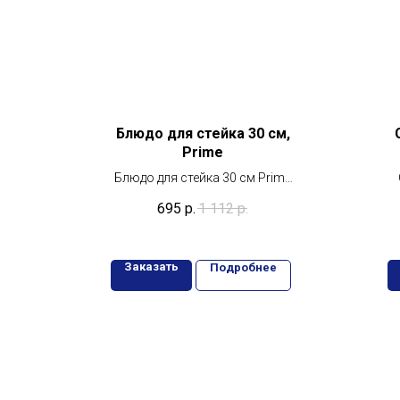
Блюдо для стейка 30 см,
Prime
Блюдо для стейка 30 см Prime
Ariane – Фарфоровая тарелка
695
р.
1 112
р.
для идеальной подачи
Заказать
Подробнее