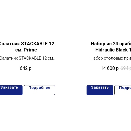
Салатник STACKABLE 12
Набор из 24 приб
см, Prime
Hidraulic Black
Салатник STACKABLE 12 см
Набор столовых пр
Prime: компактность и стиль
Comas Hidraulic Blac
642
р.
14 608
р.
694
безупречный баланс 
функциональнос
Заказать
Заказать
Подробнее
Подр