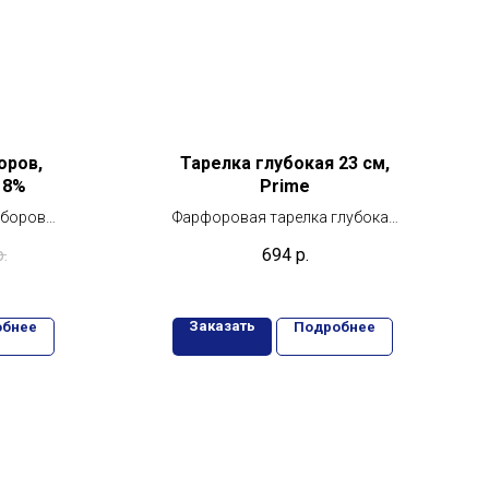
оров,
Тарелка глубокая 23 см,
 18%
Prime
иборов
Фарфоровая тарелка глубокая
k 18% —
Ariane 23 см - идеальный
р.
694
р.
стиля и
подарок для любителей
ти
готовить
Заказать
обнее
Подробнее