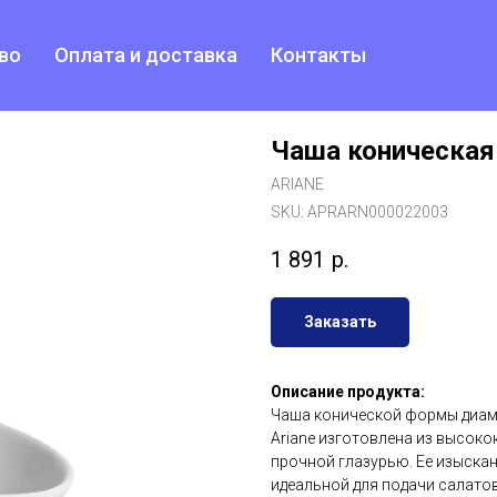
во
Оплата и доставка
Контакты
Чаша коническая
ARIANE
SKU:
APRARN000022003
1 891
р.
Заказать
Описание продукта:
Чаша конической формы диаме
Ariane изготовлена ​​из высо
прочной глазурью. Ее изыскан
идеальной для подачи салатов