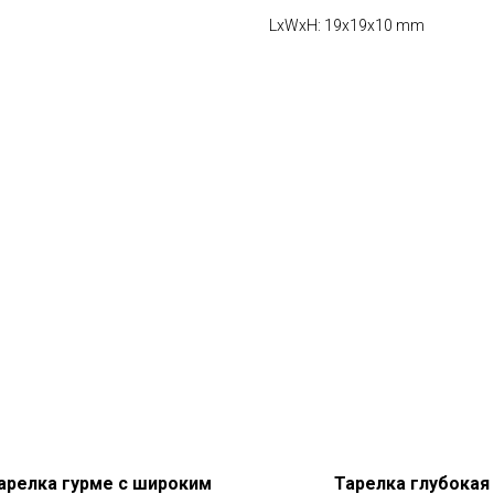
LxWxH: 19x19x10 mm
арелка гурме с широким
Тарелка глубокая 