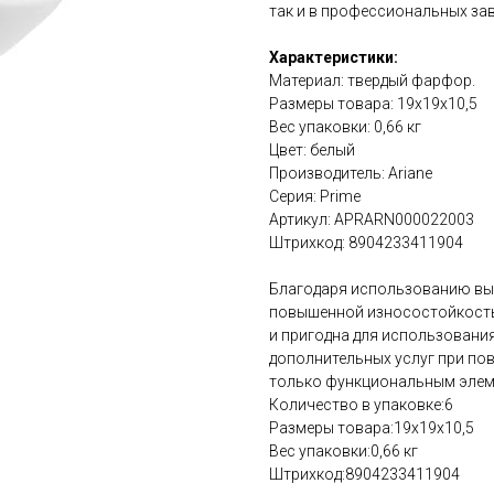
так и в профессиональных зав
Характеристики:
Материал: твердый фарфор.
Размеры товара: 19х19х10,5
Вес упаковки: 0,66 кг
Цвет: белый
Производитель: Ariane
Серия: Prime
Артикул: APRARN000022003
Штрихкод: 8904233411904
Благодаря использованию вы
повышенной износостойкость
и пригодна для использовани
дополнительных услуг при по
только функциональным элеме
Количество в упаковке:6
Размеры товара:19х19х10,5
Вес упаковки:0,66 кг
Штрихкод:8904233411904