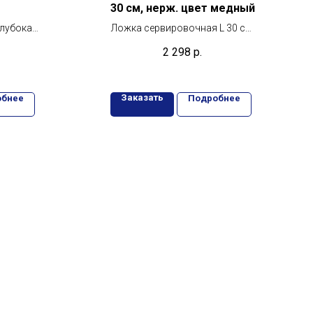
30 см, нерж. цвет медный
глубокая
Ложка сервировочная L 30 см,
льный
нерж. цвет медный
2 298
р.
елей
Заказать
обнее
Подробнее