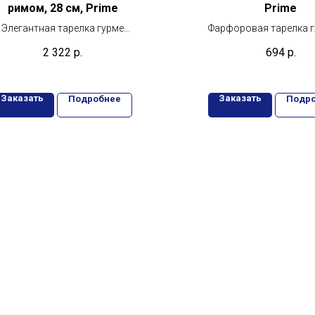
римом, 28 см, Prime
Prime
Элегантная тарелка гурме
Фарфоровая тарелка 
Prime 28 см – совершенство
Ariane 23 см - идеа
2 322
р.
694
р.
сервировки
подарок для любит
готовить
Заказать
Заказать
Подробнее
Подр