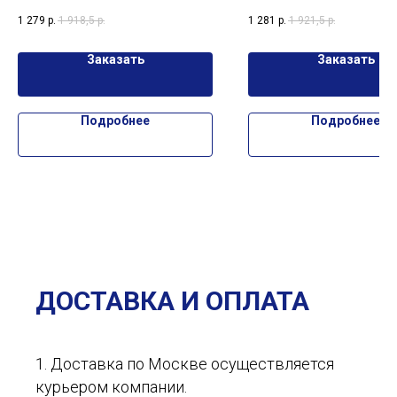
HKC95, Hot Wheels Mandalorian HKC95:
HKC97.
1 279
р.
1 918,5
р.
1 281
р.
1 921,5
р.
качество и стиль для поклонников
«Звёздных войн»
Заказать
Заказать
Подробнее
Подробнее
ДОСТАВКА И ОПЛАТА
1. Доставка по Москве осуществляется
курьером компании.