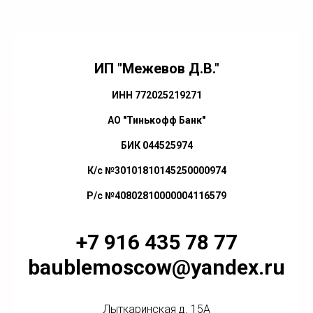
ИП "Межевов Д.В."
ИНН 772025219271
АО "Тинькофф Банк"
БИК 044525974
К/с №30101810145250000974
Р/с №40802810000004116579
+7 916 435 78 77
baublemoscow@yandex.ru
Лыткаринская д. 15А