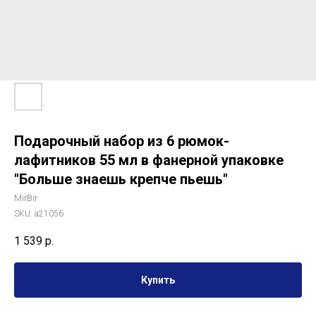
Подарочный набор из 6 рюмок-
лафитников 55 мл в фанерной упаковке
"Больше знаешь крепче пьешь"
MirBir
SKU:
a21056
1 539
р.
Купить