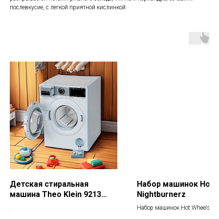
послевкусие, с легкой приятной кислинкой.
Детская стиральная
Набор машинок Hot 
машина Theo Klein 9213
Nightburnerz
Bosch
.
Набор машинок Hot Wheels
Nightburnerz HFV93. Набор