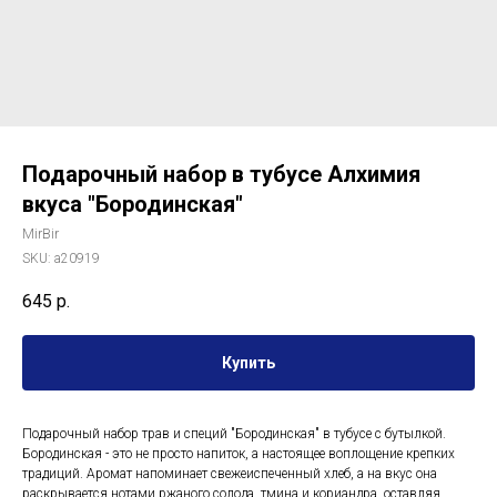
Подарочный набор в тубусе Алхимия
вкуса "Бородинская"
MirBir
SKU:
a20919
645
р.
Купить
Подарочный набор трав и специй "Бородинская" в тубусе с бутылкой.
Бородинская - это не просто напиток, а настоящее воплощение крепких
традиций. Аромат напоминает свежеиспеченный хлеб, а на вкус она
раскрывается нотами ржаного солода, тмина и кориандра, оставляя