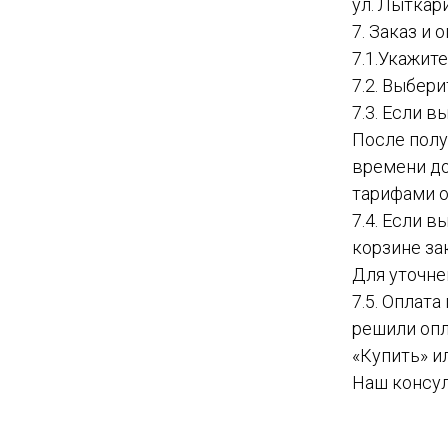
ул. Лыткар
7. Заказ и
7.1.Укажит
7.2. Выбер
7.3. Если в
После полу
времени до
тарифами о
7.4. Если 
корзине за
Для уточне
7.5. Оплат
решили опл
«Купить» и
Наш консул