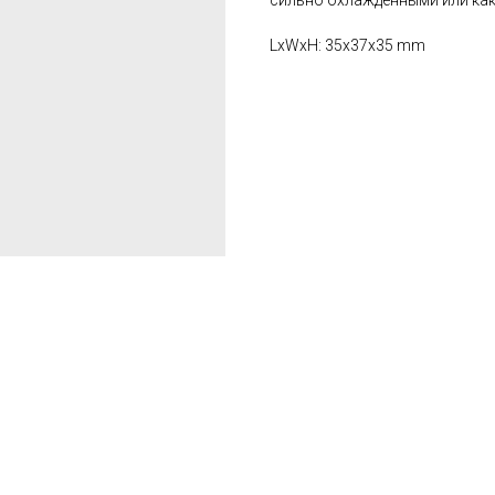
сильно охлаждёнными или как
LxWxH: 35x37x35 mm