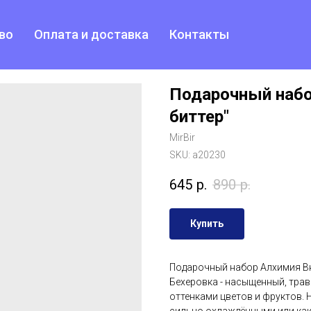
во
Оплата и доставка
Контакты
Подарочный набо
биттер"
MirBir
SKU:
a20230
645
р.
890
р.
Купить
Подарочный набор Алхимия Вку
Бехеровка - насыщенный, трав
оттенками цветов и фруктов. 