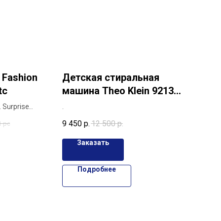
 Fashion
Детская стиральная
tс
машина Theo Klein 9213
Bosch
 Surprise
.
 с 40-ю
9 450
р.
12 500
р.
1 pc
Заказать
Подробнее