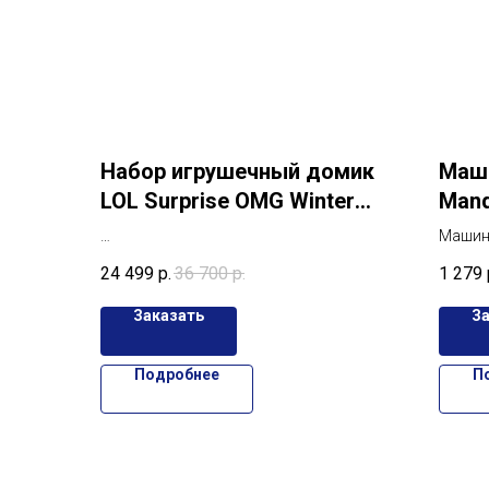
Набор игрушечный домик
Маши
LOL Surprise OMG Winter
Mand
Cottage
Машинк
Набор игрушечный домик LOL Surprise
Hot Wh
24 499
р.
36 700
р.
1 279
OMG Winter Cottage with 45+ Surprises
и стил
под заказ
войн»
Заказать
З
Подробнее
П