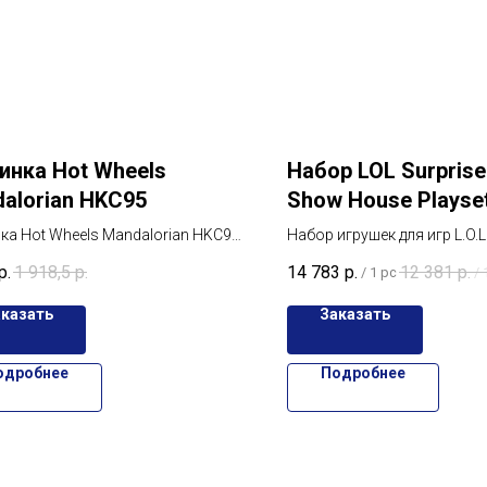
нка Hot Wheels
Набор LOL Surprise
alorian HKC95
Show House Playse
а Hot Wheels Mandalorian HKC95,
Набор игрушек для игр L.O.L.
eels Mandalorian HKC95: качество
OMG HOUSE FASHION SHOW
р.
1 918,5
р.
14 783
р.
12 381
р.
/
1 pc
/
ь для поклонников «Звёздных
сюрпризами внутри.
аказать
Заказать
одробнее
Подробнее