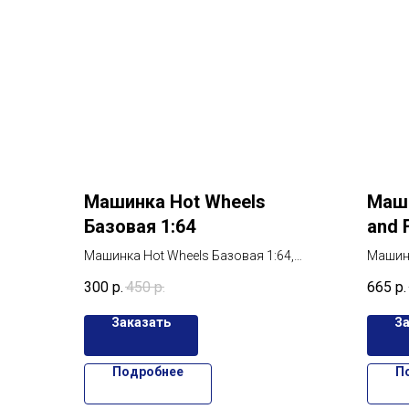
Машинка Hot Wheels
Маши
Базовая 1:64
and 
HRW
Машинка Hot Wheels Базовая 1:64,
Машина
C4982, в ассортименте. , Масштабные
Buick 
300
р.
450
р.
665
р.
модели автомобилей Hot Wheels:
модель
скорость и оригинальность в каждой
NATION
Заказать
З
машинке
Подробнее
П