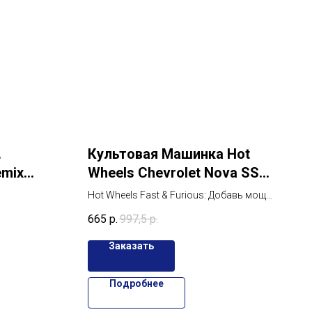
.
Культовая Машинка Hot
emix
Wheels Chevrolet Nova SS
к
1970 — Добавить в
Hot Wheels Fast & Furious: Добавь мощь
Коллекцию!
Chevrolet Nova SS 1970 в свою
665
р.
997,5
р.
коллекцию!
у на набор
 G. Remix Super
Заказать
КАЗАТЬ
Подробнее