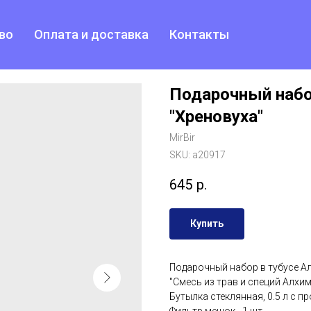
во
Оплата и доставка
Контакты
Подарочный набо
"Хреновуха"
MirBir
SKU:
a20917
645
р.
Купить
Подарочный набор в тубусе Ал
"Смесь из трав и специй Алхими
Бутылка стеклянная, 0.5 л с пр