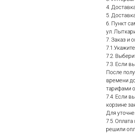
4. Доставк
5. Доставк
6. Пункт с
ул. Лыткар
7. Заказ и
7.1.Укажит
7.2. Выбер
7.3. Если в
После полу
времени до
тарифами о
7.4. Если 
корзине за
Для уточне
7.5. Оплат
решили опл