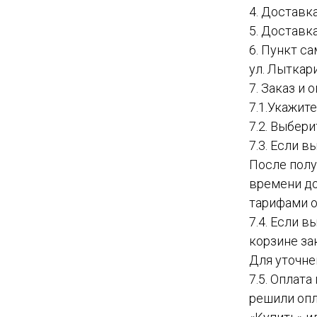
4. Доставк
5. Доставк
6. Пункт с
ул. Лыткар
7. Заказ и
7.1.Укажит
7.2. Выбер
7.3. Если в
После полу
времени до
тарифами о
7.4. Если 
корзине за
Для уточне
7.5. Оплат
решили опл