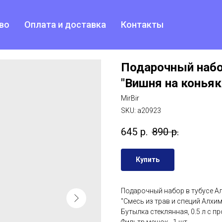
во
Оплата и доставка
Контакты
Подарочный набо
"Вишня на коньяк
MirBir
SKU:
a20923
645
р.
890
р.
Купить
Подарочный набор в тубусе Ал
"Смесь из трав и специй Алхими
Бутылка стеклянная, 0.5 л с пр