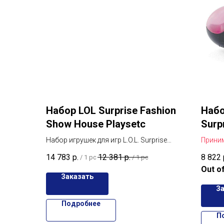
Набор LOL Surprise Fashion
Набо
Show House Playsetс
Surp
Plan
Набор игрушек для игр L.O.L. Surprise
Прини
50 с
OMG HOUSE FASHION SHOW с 40-ю
на L. O
14 783
р.
12 381
р.
8 822
/
1 pc
/
1 pc
сюрпризами внутри.
самол
Out o
Заказать
З
Подробнее
П