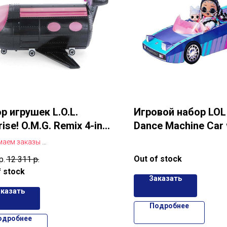
р игрушек L.O.L.
Игровой набор LOL 
rise! O.M.G. Remix 4-in-1
Dance Machine Car 
e Playset Transforms с
Exclusive Doll
маем заказы
юрпризами
. L. Surprise! O. M. G. Remix 4-в-1
Out of stock
р.
12 311
р.
ет
f stock
Заказать
аказать
Подробнее
одробнее