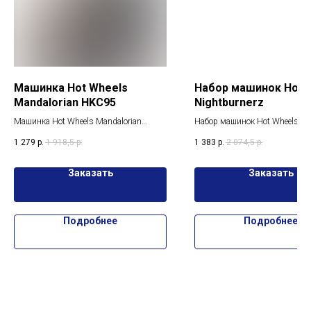
Машинка Hot Wheels
Набор машинок Hot 
Mandalorian HKC95
Nightburnerz
Машинка Hot Wheels Mandalorian
Набор машинок Hot Wheels
HKC95, Hot Wheels Mandalorian HKC95:
Nightburnerz HFV93. Набор
1 279
р.
1 918,5
р.
1 383
р.
2 074,5
р.
качество и стиль для поклонников
классических машинок Hot Wh
«Звёздных войн»
скорость и стиль для вашего
Заказать
Заказать
Подробнее
Подробнее