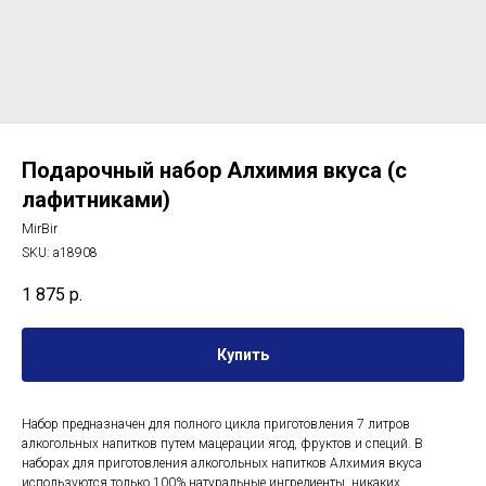
Подарочный набор Алхимия вкуса (с
лафитниками)
MirBir
SKU:
a18908
1 875
р.
Купить
Набор предназначен для полного цикла приготовления 7 литров
алкогольных напитков путем мацерации ягод, фруктов и специй. В
наборах для приготовления алкогольных напитков Алхимия вкуса
используются только 100% натуральные ингредиенты, никаких