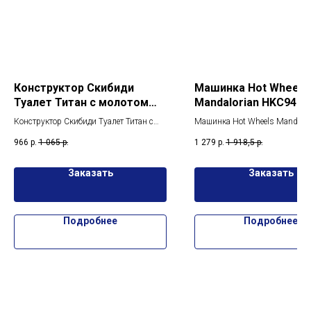
Конструктор Скибиди
Машинка Hot Wheels
Туалет Титан с молотом
Mandalorian HKC94
474 детали
Конструктор Скибиди Туалет Титан с
Машинка Hot Wheels Mandalor
молотом 474 детали
HKC94 ,Hot Wheels Mandalori
966
р.
1 065
р.
1 279
р.
1 918,5
р.
Олицетворение скорости и вес
Заказать
Заказать
Подробнее
Подробнее