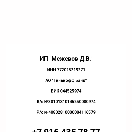
ИП "Межевов Д.В."
ИНН 772025219271
АО "Тинькофф Банк"
БИК 044525974
К/с №30101810145250000974
Р/с №40802810000004116579
+7 916 435 78 77