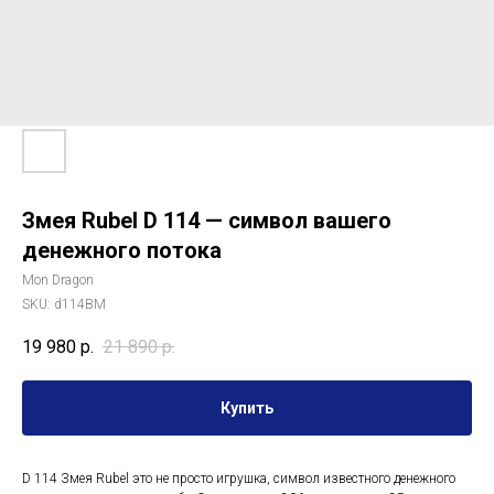
Змея Rubel D 114 — символ вашего
денежного потока
Mon Dragon
SKU:
d114BM
19 980
р.
21 890
р.
Купить
D 114 Змея Rubel это не просто игрушка, символ известного денежного