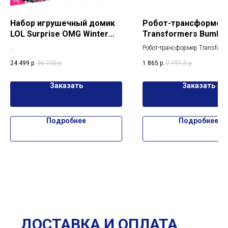
Набор игрушечный домик
Робот-трансформер
LOL Surprise OMG Winter
Transformers Bumbl
Cottage
Cyberverse Adventur
Робот-трансформер Transform
Dinobot Snarl
Набор игрушечный домик LOL Surprise
Bumblebee Cyberverse Adventu
24 499
р.
36 700
р.
1 865
р.
2 797,5
р.
OMG Winter Cottage with 45+ Surprises
Dinobot Snarl F2770
под заказ
Заказать
Заказать
Подробнее
Подробнее
ДОСТАВКА И ОПЛАТА