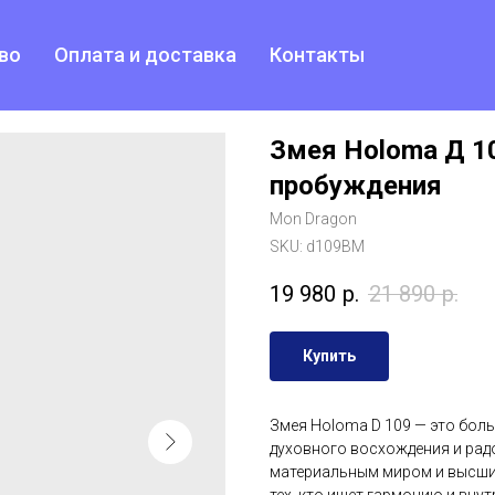
во
Оплата и доставка
Контакты
Змея Holoma Д 1
пробуждения
Mon Dragon
SKU:
d109BM
19 980
р.
21 890
р.
Купить
Змея Holoma D 109 — это боль
духовного восхождения и рад
материальным миром и высши