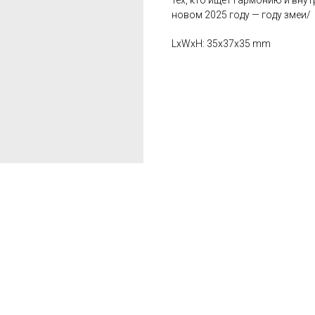
тех, кто ищет гармонию и вну
новом 2025 году — году змеи/
LxWxH: 35x37x35 mm