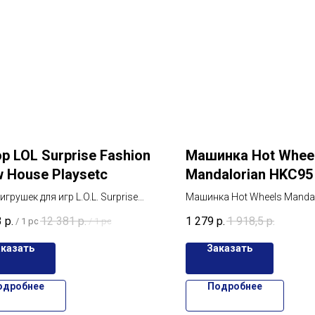
р LOL Surprise Fashion
Машинка Hot Whee
 House Playsetс
Mandalorian HKC95
грушек для игр L.O.L. Surprise
Машинка Hot Wheels Mandal
OUSE FASHION SHOW с 40-ю
Hot Wheels Mandalorian HK
3
р.
12 381
р.
1 279
р.
1 918,5
р.
/
1 pc
/
1 pc
изами внутри.
и стиль для поклонников «
войн»
аказать
Заказать
одробнее
Подробнее