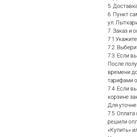
5. Доставк
6. Пункт с
ул. Лыткар
7. Заказ и
7.1.Укажит
7.2. Выбер
7.3. Если в
После полу
времени до
тарифами о
7.4. Если 
корзине за
Для уточне
7.5. Оплат
решили опл
«Купить» и