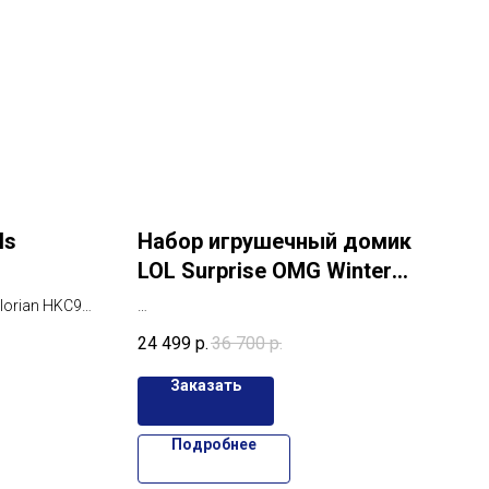
ls
Набор игрушечный домик
LOL Surprise OMG Winter
Cottage
orian HKC95,
C95: качество
Набор игрушечный домик LOL Surprise
24 499
р.
36 700
р.
Звёздных
OMG Winter Cottage with 45+ Surprises
под заказ
Заказать
Подробнее