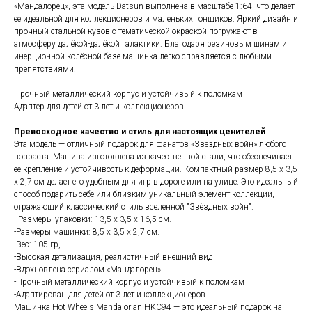
«Мандалорец», эта модель Datsun выполнена в масштабе 1:64, что делает
ее идеальной для коллекционеров и маленьких гонщиков. Яркий дизайн и
прочный стальной кузов с тематической окраской погружают в
атмосферу далёкой-далёкой галактики. Благодаря резиновым шинам и
инерционной колёсной базе машинка легко справляется с любыми
препятствиями.
Прочный металлический корпус и устойчивый к поломкам
Адаптер для детей от 3 лет и коллекционеров.
Превосходное качество и стиль для настоящих ценителей
Эта модель — отличный подарок для фанатов «Звёздных войн» любого
возраста. Машина изготовлена ​​из качественной стали, что обеспечивает
ее крепление и устойчивость к деформации. Компактный размер 8,5 х 3,5
х 2,7 см делает его удобным для игр в дороге или на улице. Это идеальный
способ подарить себе или близким уникальный элемент коллекции,
отражающий классический стиль вселенной "Звёздных войн".
- Размеры упаковки: 13,5 х 3,5 х 16,5 см.
-Размеры машинки: 8,5 х 3,5 х 2,7 см.
-Вес: 105 гр,
-Высокая детализация, реалистичный внешний вид
-Вдохновлена ​​сериалом «Мандалорец»
-Прочный металлический корпус и устойчивый к поломкам
-Адаптирован для детей от 3 лет и коллекционеров.
Машинка Hot Wheels Mandalorian HKC94 — это идеальный подарок на