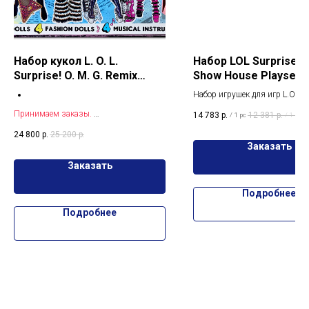
Набор кукол L. O. L.
Набор LOL Surprise F
Surprise! O. M. G. Remix
Show House Playsetс
Super Surprise "Рок
Набор игрушек для игр L.O.L. S
концерт"
OMG HOUSE FASHION SHOW с
Принимаем заказы.
14 783
р.
12 381
р.
/
1 pc
/
1 pc
сюрпризами внутри.
Хотите узнать оптовую цену на набор
24 800
р.
25 200
р.
кукол L. O. L. Surprise! O. M. G. Remix
Заказать
Super Surprise нажмите кнопку
ЗАКАЗАТЬ
Заказать
Подробнее
Подробнее