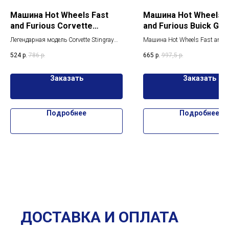
Машина Hot Wheels Fast
Машина Hot Wheels F
and Furious Corvette
and Furious Buick Gra
Stingray Coupe 5/5
HRW43
Легендарная модель Corvette Stingray
Машина Hot Wheels Fast and F
для настоящих коллекционеров
Buick Grand HRW43 Коллекци
524
р.
786
р.
665
р.
997,5
р.
Машина Hot Wheels Fast and Furious
модель из «Форсажа» BUICK
Corvette Stingray Coupe 5/5 HRW40.
NATIONAL 1/64
Заказать
Заказать
Подробнее
Подробнее
ДОСТАВКА И ОПЛАТА