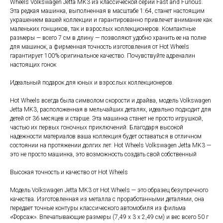
Wheels Volkswagen Jetta MK3 из классической серии Fast and Furious.
Эта редкая машинка, выполненная в масштабе 1:64, станет настоящим
украшением вашей коллекции и гарантированно привлечет внимание как
маленьких гонщиков, так и взрослых коллекционеров. Компактные
размеры — всего 7 см в длину — позволяют удобно хранить ее на полке
для машинок, а фирменная точность изготовления от Hot Wheels
гарантирует 100% оригинальное качество. Почувствуйте адреналин
настоящих гонок
Идеальный подарок для юных и взрослых коллекционеров.
Hot Wheels всегда была символом скорости и драйва, модель Volkswagen
Jetta MK3, расположенная в мельчайших деталях, идеально подходит для
детей от 36 месяцев и старше. Эта машинка станет не просто игрушкой,
частью их первых гоночных приключений. Благодаря высокой
надежности материалов ваша коллекция будет оставаться в отличном
состоянии на протяжении долгих лет. Hot Wheels Volkswagen Jetta MK3 —
это не просто машинка, это возможность создать свой собственный
Высокая точность и качество от Hot Wheels
Модель Volkswagen Jetta MK3 от Hot Wheels — это образец безупречного
качества. Изготовленная из металла с проработанными деталями, она
передает точные контуры классического автомобиля из фильма
«Форсаж». Впечатывающие размеры (7,49 х 3 х 2,49 см) и вес всего 50 г