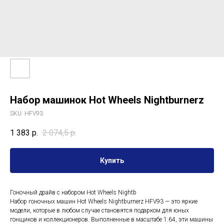
Набор машинок Hot Wheels Nightburnerz
SKU:
HFV93
1 383
р.
2 074,5
р.
Купить
Гоночный драйв с набором Hot Wheels Nightb
Набор гоночных машин Hot Wheels Nightburnerz HFV93 — это яркие
модели, которые в любом случае становятся подарком для юных
гонщиков и коллекционеров. Выполненные в масштабе 1:64, эти машины