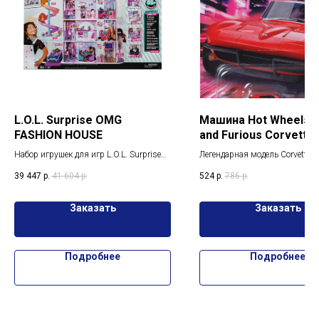
L.O.L. Surprise OMG
Машина Hot Wheels F
FASHION HOUSE
and Furious Corvette
Stingray Coupe 5/5
Набор игрушек для игр L.O.L. Surprise
Легендарная модель Corvette S
OMG OMG FASHION HOUSE
для настоящих коллекционер
39 447
р.
41 604
р.
524
р.
786
р.
Машина Hot Wheels Fast and F
Corvette Stingray Coupe 5/5 H
Заказать
Заказать
Подробнее
Подробнее