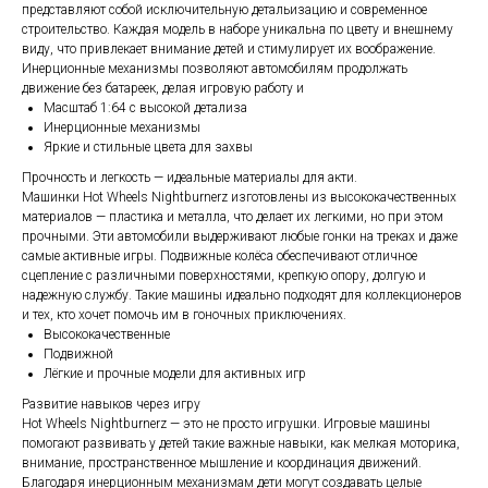
представляют собой исключительную детальизацию и современное
строительство. Каждая модель в наборе уникальна по цвету и внешнему
виду, что привлекает внимание детей и стимулирует их воображение.
Инерционные механизмы позволяют автомобилям продолжать
движение без батареек, делая игровую работу и
Масштаб 1:64 с высокой детализа
Инерционные механизмы
Яркие и стильные цвета для захвы
Прочность и легкость — идеальные материалы для акти.
Машинки Hot Wheels Nightburnerz изготовлены из высококачественных
материалов — пластика и металла, что делает их легкими, но при этом
прочными. Эти автомобили выдерживают любые гонки на треках и даже
самые активные игры. Подвижные колёса обеспечивают отличное
сцепление с различными поверхностями, крепкую опору, долгую и
надежную службу. Такие машины идеально подходят для коллекционеров
и тех, кто хочет помочь им в гоночных приключениях.
Высококачественные
Подвижной
Лёгкие и прочные модели для активных игр
Развитие навыков через игру
Hot Wheels Nightburnerz — это не просто игрушки. Игровые машины
помогают развивать у детей такие важные навыки, как мелкая моторика,
внимание, пространственное мышление и координация движений.
Благодаря инерционным механизмам дети могут создавать целые