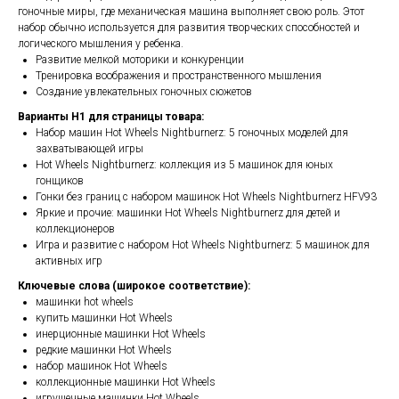
гоночные миры, где механическая машина выполняет свою роль. Этот
набор обычно используется для развития творческих способностей и
логического мышления у ребенка.
Развитие мелкой моторики и конкуренции
Тренировка воображения и пространственного мышления
Создание увлекательных гоночных сюжетов
Варианты H1 для страницы товара:
Набор машин Hot Wheels Nightburnerz: 5 гоночных моделей для
захватывающей игры
Hot Wheels Nightburnerz: коллекция из 5 машинок для юных
гонщиков
Гонки без границ с набором машинок Hot Wheels Nightburnerz HFV93
Яркие и прочие: машинки Hot Wheels Nightburnerz для детей и
коллекционеров
Игра и развитие с набором Hot Wheels Nightburnerz: 5 машинок для
активных игр
Ключевые слова (широкое соответствие):
машинки hot wheels
купить машинки Hot Wheels
инерционные машинки Hot Wheels
редкие машинки Hot Wheels
набор машинок Hot Wheels
коллекционные машинки Hot Wheels
игрушечные машинки Hot Wheels