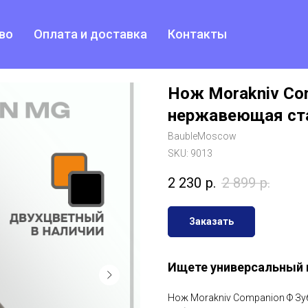
во
Оплата и доставка
Контакты
Нож Morakniv Co
нержавеющая ста
BaubleMoscow
SKU:
9013
2 230
р.
2 899
р.
Заказать
Ищете универсальный 
Нож Morakniv Companion Ф Зуб