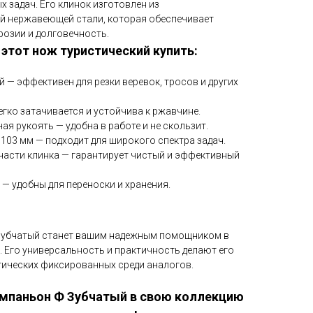
х задач. Его клинок изготовлен из
й нержавеющей стали, которая обеспечивает
розии и долговечность.
этот нож туристический купить:
й — эффективен для резки веревок, тросов и других
егко затачивается и устойчива к ржавчине.
я рукоять — удобна в работе и не скользит.
103 мм — подходит для широкого спектра задач.
части клинка — гарантирует чистый и эффективный
— удобны для переноски и хранения.
убчатый станет вашим надежным помощником в
е. Его универсальность и практичность делают его
тических фиксированных среди аналогов.
мпаньон Ф Зубчатый в свою коллекцию