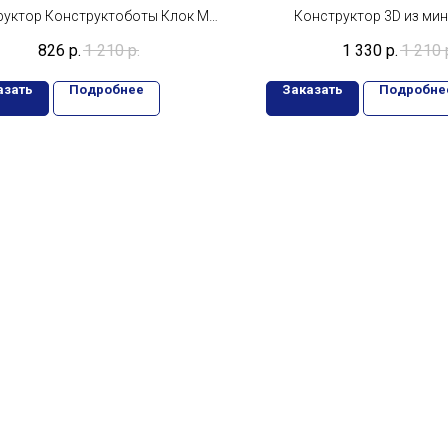
деталей
руктор Конструктоботы Клок Мен
Конструктор 3D из ми
Робот 434 детали 24см
Космонавт с телескопом 1
826
р.
1 210
р.
1 330
р.
1 210
азать
Подробнее
Заказать
Подробне