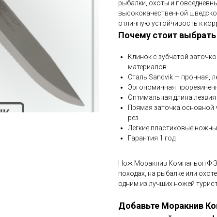
рыбалки, охоты и повседневны
высококачественной шведско
отличную устойчивость к кор
Почему стоит выбрать 
Клинок с зубчатой заточко
материалов.
Сталь Sandvik — прочная, л
Эргономичная прорезиненна
Оптимальная длина лезвия 
Прямая заточка основной 
рез.
Легкие пластиковые ножны 
Гарантия 1 год.
Нож Моракнив Компаньон Ф З
походах, на рыбалке или охот
одним из лучших ножей турис
Добавьте Моракнив Ко