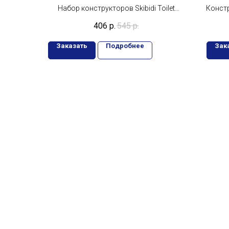
Набор конструкторов Skibidi Toilet
Конст
(Скибиди Туалет) №1
406
р.
545
р.
Заказать
Подробнее
Зак