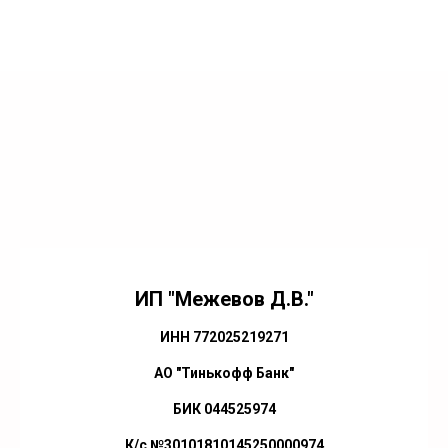
ИП "Межевов Д.В."
ИНН 772025219271
АО "Тинькофф Банк"
БИК 044525974
К/с №30101810145250000974