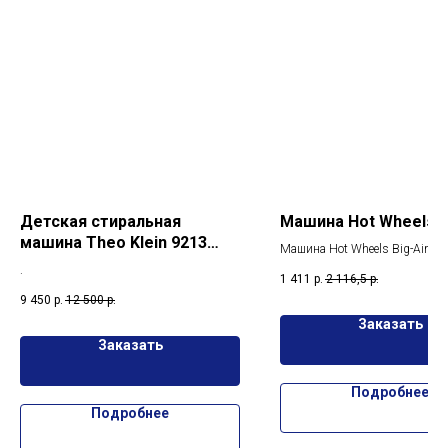
Детская стиральная
Машина Hot Wheels B
машина Theo Klein 9213
Машина Hot Wheels Big-Air Bel
Bosch
HKC74
.
1 411
р.
2 116,5
р.
9 450
р.
12 500
р.
Заказать
Заказать
Подробнее
Подробнее