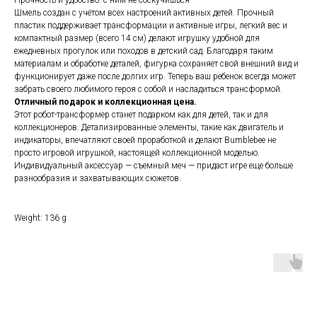
Прочность и удобство: с ним не соскучишься
Шмель создан с учётом всех настроений активных детей. Прочный
пластик поддерживает трансформации и активные игры, легкий вес и
компактный размер (всего 14 см) делают игрушку удобной для
ежедневных прогулок или походов в детский сад. Благодаря таким
материалам и обработке деталей, фигурка сохраняет свой внешний вид и
функционирует даже после долгих игр. Теперь ваш ребенок всегда может
забрать своего любимого героя с собой и насладиться трансформой.
Отличный подарок и коллекционная цена.
Этот робот-трансформер станет подарком как для детей, так и для
коллекционеров. Детализированные элементы, такие как двигатель и
индикаторы, впечатляют своей проработкой и делают Bumblebee не
просто игровой игрушкой, настоящей коллекционной моделью.
Индивидуальный аксессуар — съемный меч — придаст игре еще больше
разнообразия и захватывающих сюжетов.
Weight: 136 g