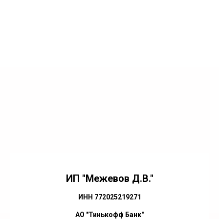
ИП "Межевов Д.В."
ИНН 772025219271
АО "Тинькофф Банк"