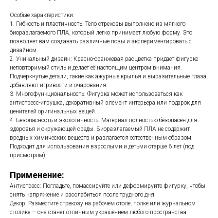
Особые характеристики:
1. Гибкость и пластичность: Тело стрекозы выполнено из мягкого
биоразлагаемого ПЛА, который легко принимает любую форму. Это
позволяет вам создавать различные позы и экспериментировать с
дизайном.
2. Уникальный дизайн: Красно-оранжевая расцветка придает фигурке
неповторимый стиль и делает её настоящим центром внимания.
Подчеркнутые детали, такие как ажурные крылья и выразительные глаза,
добавляют игривости и очарования.
3. Многофункциональность: Фигурка может использоваться как
антистресс-игрушка, декоративный элемент интерьера или подарок для
ценителей оригинальных вещей.
4. Безопасность и экологичность: Материал полностью безопасен для
здоровья и окружающей среды. Биоразлагаемый ПЛА не содержит
вредных химических веществ и разлагается естественным образом.
Подходит для использования взрослыми и детьми старше 6 лет (под
присмотром).
Применение:
Антистресс: Погладьте, помассируйте или деформируйте фигурку, чтобы
снять напряжение и расслабиться после трудного дня.
Декор: Разместите стрекозу на рабочем столе, полке или журнальном
столике — она станет отличным украшением любого пространства.