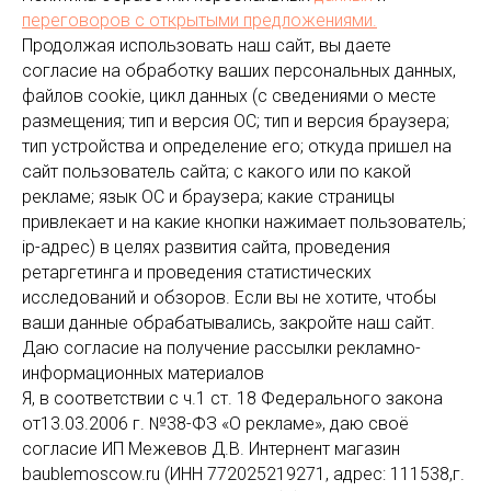
переговоров
с открытыми предложениями.
тарифами организации.
Продолжая использовать наш сайт, вы даете
7.4. Если вы решили оплатить товар по
согласие на обработку ваших персональных данных,
факту получения, просто заполните первые
файлов cookie, цикл данных (с сведениями о месте
три поля в корзине заказа и нажмите
размещения; тип и версия ОС; тип и версия браузера;
«Заказать». Этот вариант возможен при
тип устройства и определение его; откуда пришел на
наличии товара на складе.
сайт пользователь сайта; с какого или по какой
Для уточнения адреса, стоимости и
рекламе; язык ОС и браузера; какие страницы
привлекает и на какие кнопки нажимает пользователь;
времени доставки с вами связывается
ip-адрес) в целях развития сайта, проведения
консультант.
ретаргетинга и проведения статистических
7.5. Оплата по безналичному возможна при
исследований и обзоров. Если вы не хотите, чтобы
участии в конкурсных вечеринках с
ваши данные обрабатывались, закройте наш сайт.
участием . Если вы решили оплатить по
Даю согласие на получение рассылки рекламно-
безналичному расчету, заполните первые
информационных материалов
три поля в корзине заказа и нажмите
Я, в соответствии с ч.1 ст. 18 Федерального закона
«Купить» или пришлите свои реквизиты на
от13.03.2006 г. №38-ФЗ «О рекламе», даю своё
согласие ИП Межевов Д.В. Интернент магазин
электронную почту.
baublemoscow.ru (ИНН 772025219271, адрес: 111538,г.
Наш консультант связывается с вами для