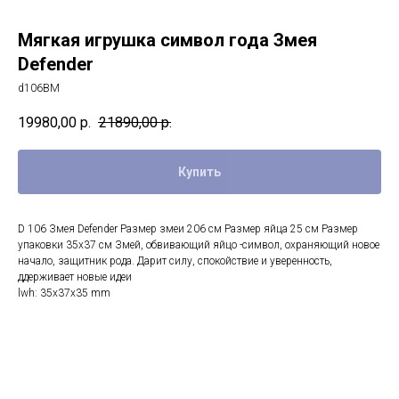
Мягкая игрушка символ года Змея
Defender
d106BM
19980,00
р.
21890,00
р.
Купить
D 106 Змея Defender Размер змеи 206 см Размер яйца 25 см Размер
упаковки 35х37 см Змей, обвивающий яйцо -символ, охраняющий новое
начало, защитник рода. Дарит силу, спокойствие и уверенность,
ддерживает новые идеи
lwh: 35x37x35 mm